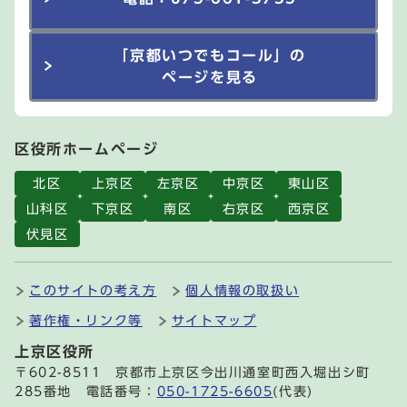
「京都いつでもコール」の
ページを見る
区役所ホームページ
北区
上京区
左京区
中京区
東山区
山科区
下京区
南区
右京区
西京区
伏見区
このサイトの考え方
個人情報の取扱い
著作権・リンク等
サイトマップ
上京区役所
〒602-8511 京都市上京区今出川通室町西入堀出シ町
285番地 電話番号：
050-1725-6605
(代表)