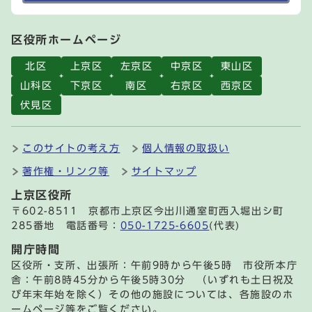
区役所ホームページ
北区
上京区
左京区
中京区
東山区
山科区
下京区
南区
右京区
西京区
伏見区
このサイトの考え方
個人情報の取扱い
著作権・リンク等
サイトマップ
上京区役所
〒602-8511 京都市上京区今出川通室町西入堀出シ町
285番地 電話番号：
050-1725-6605
(代表)
開庁時間
区役所・支所、出張所：午前9時から午後5時 市役所本庁
舎：午前8時45分から午後5時30分 （いずれも土日祝及
び年末年始を除く）その他の施設については、各施設のホ
ームページ等をご覧ください。