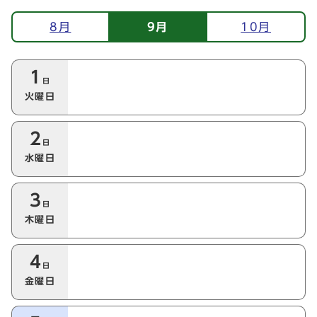
イベント情報
8月
9月
10月
今月の本日以降のイベント
1
日
火曜日
2
日
水曜日
3
日
木曜日
4
日
金曜日