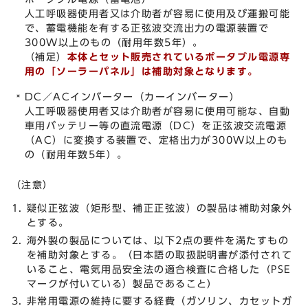
人工呼吸器使用者又は介助者が容易に使用及び運搬可能
で、蓄電機能を有する正弦波交流出力の電源装置で
300W以上のもの（耐用年数5年）。
（補足）
本体とセット販売されているポータブル電源専
用の「ソーラーパネル」は補助対象となります。
DC／ACインバーター（カーインバーター）
人工呼吸器使用者又は介助者が容易に使用可能な、自動
車用バッテリー等の直流電源（DC）を正弦波交流電源
（AC）に変換する装置で、定格出力が300W以上のも
の（耐用年数5年）。
（注意）
疑似正弦波（矩形型、補正正弦波）の製品は補助対象外
とする。
海外製の製品については、以下2点の要件を満たすもの
を補助対象とする。（日本語の取扱説明書が添付されて
いること、電気用品安全法の適合検査に合格した（PSE
マークが付いている）製品であること）
非常用電源の維持に要する経費（ガソリン、カセットガ