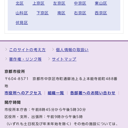
北区
上京区
左京区
中京区
東山区
山科区
下京区
南区
右京区
西京区
伏見区
このサイトの考え方
個人情報の取扱い
著作権・リンク等
サイトマップ
京都市役所
〒604-8571 京都市中京区寺町通御池上る上本能寺前町488番
地
市役所へのアクセス
組織一覧
各部署へのお問い合わせ
開庁時間
市役所本庁舎：午前8時45分から午後5時30分
区役所・支所、出張所：午前9時から午後5時
（いずれも土日祝及び年末年始を除く）その他の施設については、