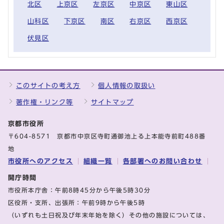
北区
上京区
左京区
中京区
東山区
山科区
下京区
南区
右京区
西京区
伏見区
このサイトの考え方
個人情報の取扱い
著作権・リンク等
サイトマップ
京都市役所
〒604-8571 京都市中京区寺町通御池上る上本能寺前町488番
地
市役所へのアクセス
組織一覧
各部署へのお問い合わせ
開庁時間
市役所本庁舎：午前8時45分から午後5時30分
区役所・支所、出張所：午前9時から午後5時
（いずれも土日祝及び年末年始を除く）その他の施設については、