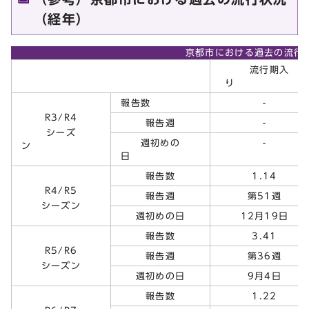
（経年）
京都市における過去の流行
流行期入
り
報告数
-
R3/R4
報告週
-
シーズ
週初めの
-
ン
日
報告数
1.14
R4/R5
報告週
第51週
シーズン
週初めの日
12月19日
報告数
3.41
R5/R6
報告週
第36週
シーズン
週初めの日
9月4日
報告数
1.22