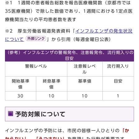
※1 1週間の患者報告総数を報告医療機関数（京都市では
35医療機関）で除した数値であり、1週間における1定点医
療機関当たりの平均患者数を表す
※2 厚生労働省報道発表資料「
インフルエンザの発生状況
について
」から引用（毎週金曜日公表）
（参考）インフルエンザの警報発令、注意報発令、流行期入りの
目安
警報レベル
注意報レベ
流行期入り
ル
開始基準
終息基準
基準値
目安
値
値
30
10
10
1
予防対策について
インフルエンザの予防には、市民の皆様一人ひとりの
「か
からない」、「うつさない」
を意識した行動が重要です。