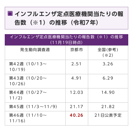
インフルエンザ定点医療機関当たりの報
告数（※1）の推移（令和7年）
インフルエンザ定点医療機関当たりの報告数（※1）の推移
（11月19日時点）
発生動向調査週
京都市
全国(参考)
（※2）
第42週（10/13～
2.51
3.26
10/19）
第43週（10/20～
4.91
6.29
10/26）
第44週（10/27～
12.03
14.90
11/2）
第45週（11/3～11/9）
21.17
21.82
第46週（11/10～
40.26
21日公表予定
11/16）