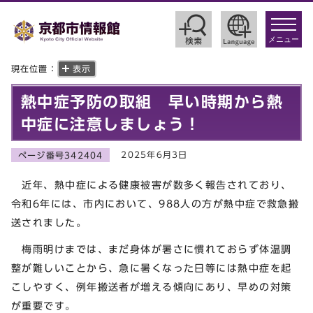
toggle
navigat
メニュー
現在位置：
表示
熱中症予防の取組 早い時期から熱
中症に注意しましょう！
2025年6月3日
ページ番号342404
近年、熱中症による健康被害が数多く報告されており、
令和6年には、市内において、988人の方が熱中症で救急搬
送されました。
梅雨明けまでは、まだ身体が暑さに慣れておらず体温調
整が難しいことから、急に暑くなった日等には熱中症を起
こしやすく、例年搬送者が増える傾向にあり、早めの対策
が重要です。