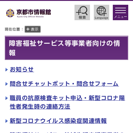
toggle
navigat
メニュー
現在位置：
表示
障害福祉サービス等事業者向けの情
報
お知らせ
問合せチャットボット・問合せフォーム
職員の抗原検査キット申込・新型コロナ陽
性者発生時の連絡方法
新型コロナウイルス感染症関連情報