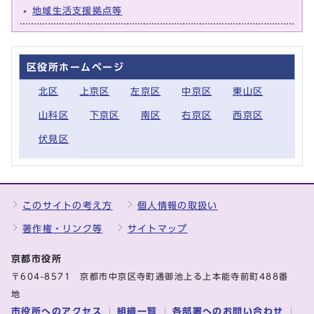
地域生活支援拠点等
区役所ホームページ
北区
上京区
左京区
中京区
東山区
山科区
下京区
南区
右京区
西京区
伏見区
このサイトの考え方
個人情報の取扱い
著作権・リンク等
サイトマップ
京都市役所
〒604-8571 京都市中京区寺町通御池上る上本能寺前町488番
地
市役所へのアクセス
組織一覧
各部署へのお問い合わせ