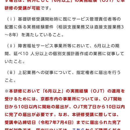
す場合は、例外として「6月以上」の実務経験（OJT）で本
研修の受講が可能
です。
（ⅰ）基礎研修受講開始時に既にサービス管理責任者等の
配置に係る実務経験要件（相談支援業務又は直接支援業務3
～8年）を満たしていること。
（ⅱ）障害福祉サービス事業所等において、6月以上の期
間、延べ10 人分以上の個別支援計画作成の業務に従事して
いたこと。
（ⅲ）上記業務への従事について、指定権者に届出を行う
こと。
※
本研修において「6月以上」の実務経験（OJT）の適用を
受けるためには、京都市内の事業所については、OJT開始
日から10日以内に開始の届出が、OJT完了日から10日以内
に完了の届出が必要です。なお、本研修受講に際しては、
受講申込締切日（令和7年7月4日）までに届出られた完了