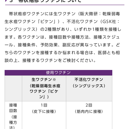
3 帯状疱疹ワクチンについて
帯状疱疹ワクチンには生ワクチン（阪大微研：乾燥弱毒
生水痘ワクチン「ビケン」）、不活化ワクチン（GSK社：
シングリックス）の2種類があり、いずれか1種類を接種し
ます。各ワクチンは、接種回数や接種方法、接種スケジュ
ール、接種条件、予防効果、副反応が異なっています。ど
ちらのワクチンを接種するか悩まれる場合は、医師とも相
談の上、接種するワクチンをご検討ください。
使用ワクチン
生ワクチン※
不活化ワクチン
（乾燥弱毒生水痘
（シングリックス）
ワクチン「ビケ
ン」)
接種
1回
2回
回数
（皮下に接種）
（筋肉内に接種）
（接
種方
法）