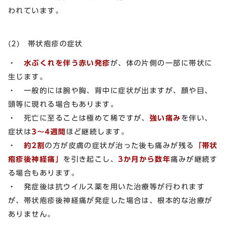
われています。
(2) 帯状疱疹の症状
・
水ぶくれを伴う赤い発疹
が、体の片側の一部に帯状に
生じます。
・ 一般的には腕や胸、背中に症状が出ますが、顔や目、
頭等に現れる場合もあります。
・ 死亡に至ることは極めて稀ですが、
強い痛み
を伴い、
症状は
3～4週間
ほど継続します。
・
約2割
の方が皮膚の症状が治った後も痛みが残る
「帯状
疱疹後神経痛」
を引き起こし、
3か月から数年
痛みが継続す
る場合もあります。
・ 発症後は抗ウイルス薬を用いた治療等が行われます
が、帯状疱疹後神経痛が発症した場合は、根本的な治療が
ありません。