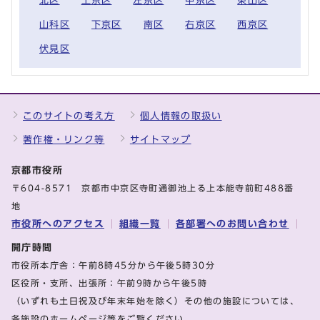
北区
上京区
左京区
中京区
東山区
山科区
下京区
南区
右京区
西京区
伏見区
このサイトの考え方
個人情報の取扱い
著作権・リンク等
サイトマップ
京都市役所
〒604-8571 京都市中京区寺町通御池上る上本能寺前町488番
地
市役所へのアクセス
組織一覧
各部署へのお問い合わせ
開庁時間
市役所本庁舎：午前8時45分から午後5時30分
区役所・支所、出張所：午前9時から午後5時
（いずれも土日祝及び年末年始を除く）その他の施設については、
各施設のホームページ等をご覧ください。