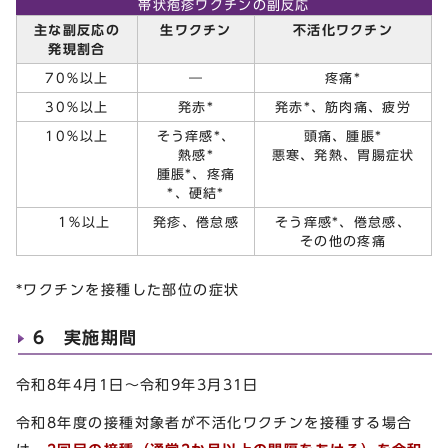
帯状疱疹ワクチンの副反応
主な副反応の
生ワクチン
不活化ワクチン
発現割合
70％以上
―
疼痛*
30％以上
発赤*
発赤*、筋肉痛、疲労
10％以上
そう痒感*、
頭痛、腫脹*
熱感*
悪寒、発熱、胃腸症状
腫脹*、疼痛
*、硬結*
1％以上
発疹、倦怠感
そう痒感*、倦怠感、
その他の疼痛
*ワクチンを接種した部位の症状
6 実施期間
令和8年4月1日～令和9年3月31日
令和8年度の接種対象者が不活化ワクチンを接種する場合