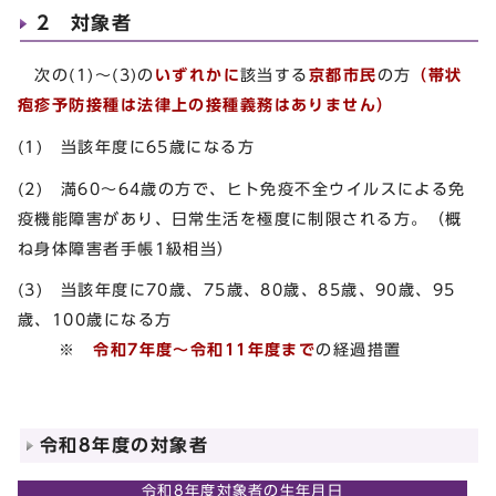
2 対象者
次の(1)～(3)の
いずれかに
該当する
京都市民
の方
（
帯状
疱疹予防接種は法律上の接種義務はありません）
(1) 当該年度に65歳になる方
(2) 満60～64歳の方で、ヒト免疫不全ウイルスによる免
疫機能障害があり、日常生活を極度に制限される方。（概
ね身体障害者手帳1級相当）
(3) 当該年度に70歳、75歳、80歳、85歳、90歳、95
歳、100歳になる方
※
令和7年度～令和11年度まで
の経過措置
令和8年度の対象者
令和8年度対象者の生年月日