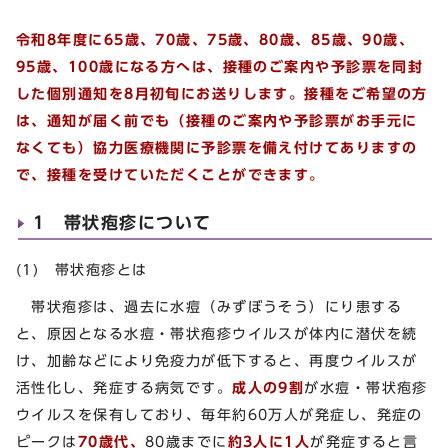
令和8年度に65歳、70歳、75歳、80歳、85歳、90歳、
95歳、100歳になる方へは、接種のご案内や予診票を同封
した個別通知を8月初旬にお送りします。接種をご希望の方
は、
通知が届く前でも（接種のご案内や予診票がお手元に
なくても）協力医療機関に予診票を備え付けてありますの
で、
接種を受けていただくことができます。
1 帯状疱疹について
(1) 帯状疱疹とは
帯状疱疹は、過去に水痘（みずぼうそう）にり患する
と、原因となる水痘・帯状疱疹ウイルスが体内に潜伏を続
け、加齢などにより免疫力が低下すると、再度ウイルスが
活性化し、発症する病気です。
成人の9割
が水痘・帯状疱疹
ウイルスを保有しており、毎年約60万人が発症し、発症の
ピークは
70歳代、
80歳までに
約3人に1人
が発症すると言