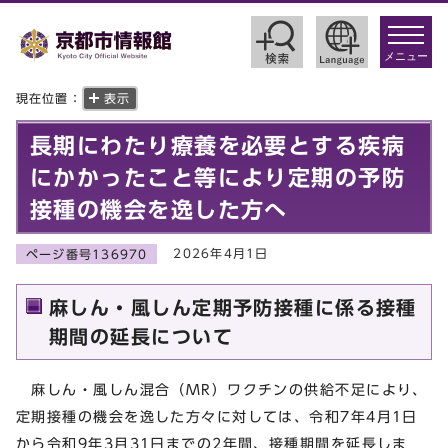
toggle
navigat
メニュー
現在位置：
表示
長期にわたり療養を必要とする疾病
にかかったこと等により定期の予防
接種の機会を逸した方へ
2026年4月1日
ページ番号136970
麻しん・風しん定期予防接種に係る接種
期間の延長について
麻しん・風しん混合（MR）ワクチンの供給不足により、
定期接種の機会を逸した方々に対しては、令和7年4月1日
から令和9年3月31日までの2年間、接種期間を延長しま