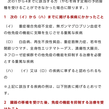
次の1から4までに該当する方（やむを得ず定期の予防接
種を受けることができなかった場合に限ります。）
1 次の（イ）から（ハ）までに掲げる疾病にかかったこと
（イ） 重症複合免疫不全症、無ガンマグロブリン血症そ
の他免疫の機能に支障を生じさせる重篤な疾病
（ロ） 白血病、再生不良性貧血、重症筋無力症、若年性
関節リウマチ、全身性エリテマトーデス、潰瘍性大腸炎、
ネフローゼ症候群その他免疫の機能を抑制する治療を必要
とする重篤な疾病
（ハ） （イ）又は（ロ）の疾病に準ずると認められるも
の
※上記に該当する疾病の例は、以下別表に掲げるとおりで
す。
2 臓器の移植を受けた後、免疫の機能を抑制する治療を受
けたこと