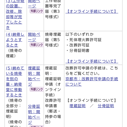
(3)工作物
開始ペ
工作物設
の設置、
ージ
置等完了
改修、除
届（第3
【オンライン手続について】
却等が完
号様式）
了したと
き
(4)納骨し
開始ペ
焼骨埋蔵
以下のいずれか
ようとす
ージ
届（第5
・死体埋火葬許可証
るとき
号様式）
・改葬許可証
（焼骨の
・分骨証明書
埋蔵）
【オンライン手続について】
(5)納めて
埋蔵証
埋蔵証
改葬許可申請の手続は、こち
いる焼骨
明：開
明：
らをご覧ください。
を別の
始ペー
埋蔵証明
京都市：改葬許可申請の手続
墓・納骨
ジ
申請（オ
について
堂に移動
ンライン
するとき
手続）
（焼骨の
改葬許可
【オンライン手続について】
全部分：
申請書
埋蔵証明
／
分骨証明
分骨証
埋蔵証
（郵送・
明：開
明）
持参の場
始ペー
（焼骨の
合）
ジ