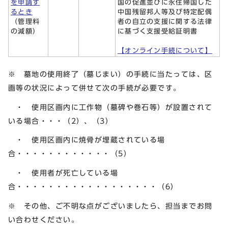
を申請す
国の促進並びに永住帰国した
るとき
中国残留邦人等及び特定配偶
（管理料
者の自立の支援に関する法律
の減額）
に基づく支援受給証明書
【オンライン手続について】
※ 墓地の使用終了（墓じまい）の手続に当たっては、区
画等の状況によって併せて次の手続が必要です。
・ 使用区画内に工作物（墓碑や巻石等）が設置されて
いる場合・・・（2）、（3）
・ 使用区画内に焼骨が埋蔵されている場
合・・・・・・・・・・・・（5）
・ 使用者が死亡している場
合・・・・・・・・・・・・・・・・・・（6）
※ その他、ご不明な点がございましたら、担当までお問
い合わせください。