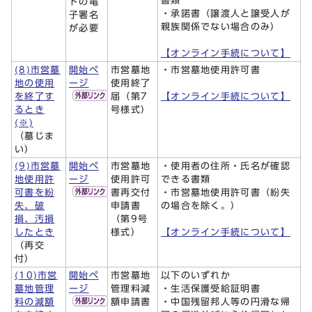
書類
ドの電
・承諾書（譲渡人と譲受人が
子署名
親族関係でない場合のみ）
が必要
【オンライン手続について】
(8)市営墓
開始ペ
市営墓地
・市営墓地使用許可書
地の使用
ージ
使用終了
を終了す
届（第7
【オンライン手続について】
るとき
号様式）
(※)
（墓じま
い）
(9)市営墓
開始ペ
市営墓地
・使用者の住所・氏名が確認
地使用許
ージ
使用許可
できる書類
可書を紛
書再交付
・市営墓地使用許可書（紛失
失、破
申請書
の場合を除く。）
損、汚損
（第9号
したとき
様式）
【オンライン手続について】
（再交
付）
(10)市営
開始ペ
市営墓地
以下のいずれか
墓地管理
ージ
管理料減
・生活保護受給証明書
料の減額
額申請書
・中国残留邦人等の円滑な帰