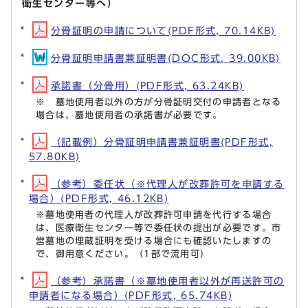
衛生センター等へ）
分骨証明の申請について(PDF形式, 70.14KB)
分骨証明申請書兼証明書(DOC形式, 39.00KB)
承諾書（分骨用）(PDF形式, 63.24KB)
※ 墓地使用者以外の方が分骨証明交付の申請者となる
場合は、墓地使用者の承諾書が必要です。
（記載例）分骨証明申請書兼証明書(PDF形式,
57.80KB)
（参考）委任状（※代理人が改葬許可を申請する
場合）(PDF形式, 46.12KB)
※墓地使用者の代理人が改葬許可申請を代行する場合
は、医療衛生センター等で委任状の提出が必要です。市
営墓地の埋蔵証明を受ける場合にも確認いたしますの
で、御用意ください。（1部で流用可）
（参考）承諾書（※墓地使用者以外が再送許可の
申請者になる場合）(PDF形式, 65.74KB)