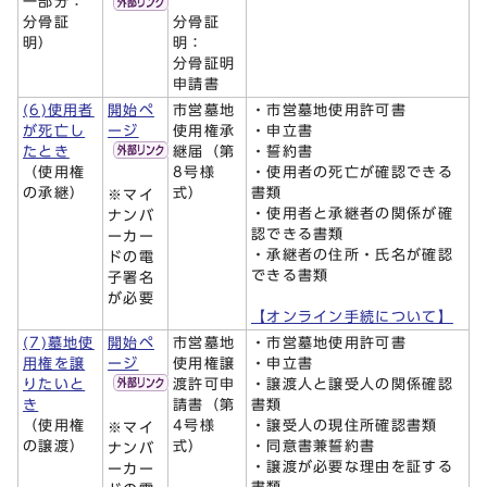
一部分：
分骨証
分骨証
明）
明：
分骨証明
申請書
(6)使用者
開始ペ
市営墓地
・市営墓地使用許可書
が死亡し
ージ
使用権承
・申立書
たとき
継届（第
・誓約書
（使用権
8号様
・使用者の死亡が確認できる
の承継）
式）
書類
※マイ
・使用者と承継者の関係が確
ナンバ
認できる書類
ーカー
・承継者の住所・氏名が確認
ドの電
できる書類
子署名
が必要
【オンライン手続について】
(7)墓地使
開始ペ
市営墓地
・市営墓地使用許可書
用権を譲
ージ
使用権譲
・申立書
りたいと
渡許可申
・譲渡人と譲受人の関係確認
き
請書（第
書類
（使用権
4号様
・譲受人の現住所確認書類
※マイ
の譲渡）
式）
・同意書兼誓約書
ナンバ
・譲渡が必要な理由を証する
ーカー