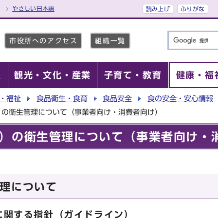
やさしい日本語
読み上げ
ふりがな
市役所へのアクセス
組織一覧
報
観光・文化・産業
子育て・教育
健康・福
・福祉
食品衛生・食育
食品安全
食の安全・安心情報
）の衛生管理について（事業者向け・消費者向け）
）の衛生管理について（事業者向け・
理について
に関する指針（ガイドライン）