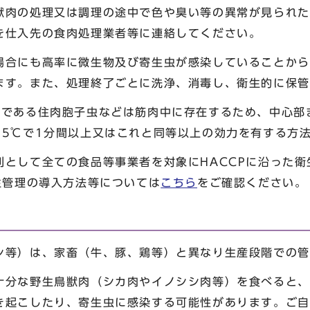
獣肉の処理又は調理の途中で色や臭い等の異常が見られた
を仕入先の食肉処理業者等に連絡してください。
合にも高率に微生物及び寄生虫が感染していることから
ます。また、処理終了ごとに洗浄、消毒し、衛生的に保管
である住肉胞子虫などは筋肉中に存在するため、中心部
75℃で1分間以上又はこれと同等以上の効力を有する方
として全ての食品等事業者を対象にHACCPに沿った衛
生管理の導入方法等については
こちら
をご確認ください。
等）は、家畜（牛、豚、鶏等）と異なり生産段階での管
分な野生鳥獣肉（シカ肉やイノシシ肉等）を食べると、
き起こしたり、寄生虫に感染する可能性があります。ご自