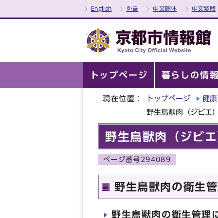
English
한글
中文簡体
中文繁體
トップページ
暮らしの情
現在位置：
トップページ
健康
野生鳥獣肉（ジビエ
野生鳥獣肉（ジビエ
ページ番号294089
野生鳥獣肉の衛生管
野生鳥獣肉の衛生管理