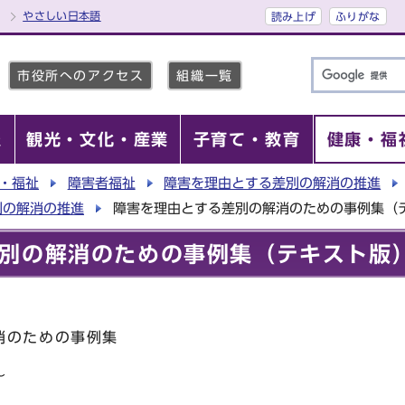
やさしい日本語
読み上げ
ふりがな
市役所へのアクセス
組織一覧
報
観光・文化・産業
子育て・教育
健康・福
・福祉
障害者福祉
障害を理由とする差別の解消の推進
別の解消の推進
障害を理由とする差別の解消のための事例集（
別の解消のための事例集（テキスト版
消のための事例集
～