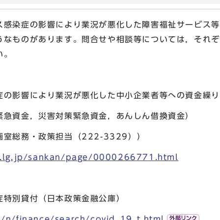
感染症の影響により業況が悪化した障害福祉サービス等
うなものがあります。問合せや相談等については，それぞ
い。
症の影響により業況が悪化した中小企業者等への資金繰り
緊急資金，災害対策緊急資金，あんしん借換資金）
室総務・政策担当（222-3329））
o.lg.jp/sankan/page/0000266771.html
症特別貸付（日本政策金融公庫）
p/n/finance/search/covid_19_t.html