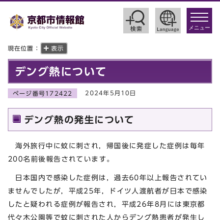
toggle
navigat
メニュー
現在位置：
表示
デング熱について
2024年5月10日
ページ番号172422
デング熱の発生について
海外旅行中に蚊に刺され，帰国後に発症した症例は毎年
200名前後報告されています。
日本国内で感染した症例は，過去60年以上報告されてい
ませんでしたが，平成25年，ドイツ人渡航者が日本で感染
したと疑われる症例が報告され，平成26年8月には東京都
代々木公園等で蚊に刺された人からデング熱患者が発生し