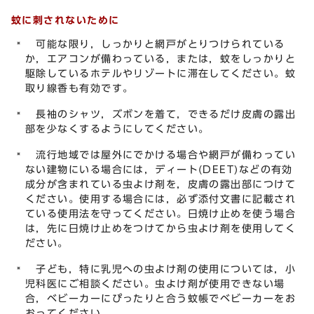
蚊に刺されないために
可能な限り，しっかりと網戸がとりつけられている
か，エアコンが備わっている，または，蚊をしっかりと
駆除しているホテルやリゾートに滞在してください。蚊
取り線香も有効です。
長袖のシャツ，ズボンを着て，できるだけ皮膚の露出
部を少なくするようにしてください。
流行地域では屋外にでかける場合や網戸が備わってい
ない建物にいる場合には，ディート(DEET)などの有効
成分が含まれている虫よけ剤を，皮膚の露出部につけて
ください。使用する場合には，必ず添付文書に記載され
ている使用法を守ってください。日焼け止めを使う場合
は，先に日焼け止めをつけてから虫よけ剤を使用してく
ださい。
子ども，特に乳児への虫よけ剤の使用については，小
児科医にご相談ください。虫よけ剤が使用できない場
合，ベビーカーにぴったりと合う蚊帳でベビーカーをお
おってください。