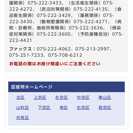
園関係）075-222-3433、（生活衛生関係）075-
222-4272、（民泊対策関係）075-222-4135、（食
品衛生関係）075-222-3429、（薬務関係）075-
222-3430、（動物愛護関係）075-222-4271、（病
院・診療所、施術所等関係）075-222-3636、（感染
症対策関係）075-222-3600、（予防接種担当）075-
222-4421
ファックス：
075-222-4062、075-213-2997、
075-251-7233、075-708-6212
お電話の際はお掛け間違いにご注意ください
区役所ホームページ
北区
上京区
左京区
中京区
東山区
山科区
下京区
南区
右京区
西京区
伏見区