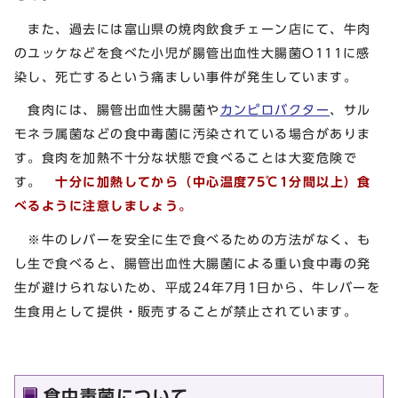
また、過去には富山県の焼肉飲食チェーン店にて、牛肉
のユッケなどを食べた小児が腸管出血性大腸菌O111に感
染し、死亡するという痛ましい事件が発生しています。
食肉には、腸管出血性大腸菌や
カンピロバクター
、サル
モネラ属菌などの食中毒菌に汚染されている場合がありま
す。食肉を加熱不十分な状態で食べることは大変危険で
す。
十分に加熱してから（中心温度75℃1分間以上）食
べるように注意しましょう。
※牛のレバーを安全に生で食べるための方法がなく、も
し生で食べると、腸管出血性大腸菌による重い食中毒の発
生が避けられないため、平成24年7月1日から、牛レバーを
生食用として提供・販売することが禁止されています。
食中毒菌について