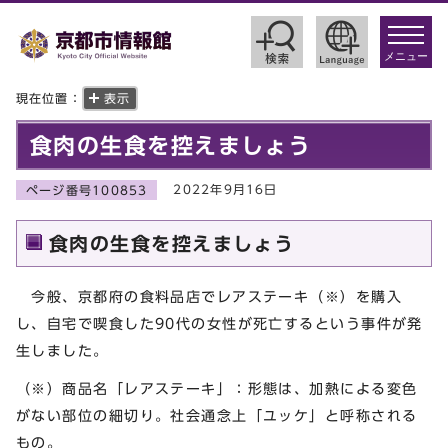
toggle
navigat
メニュー
現在位置：
表示
食肉の生食を控えましょう
2022年9月16日
ページ番号100853
食肉の生食を控えましょう
今般、京都府の食料品店でレアステーキ（※）を購入
し、自宅で喫食した90代の女性が死亡するという事件が発
生しました。
（※）商品名「レアステーキ」：形態は、加熱による変色
がない部位の細切り。社会通念上「ユッケ」と呼称される
もの。