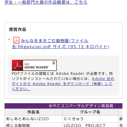
学生・一般部門大賞の作品概要は，こちら
受賞作品
みんなをまきこむ動物園(ファイル
名:06gakusei.pdf サイズ:195.13 キロバイト)
PDFファイルの閲覧には Adobe Reader が必要です。同
ソフトがインストールされていない場合には、
Adobe 社の
サイトから Adobe Reader をダウンロード（無償）して
ください。
みやこユニバーサルデザイン奨励賞
作品名
グループ名
あしあとあんないZOO
にくきゅう
銅
感じる動物園
UDZOO PROJECT
京