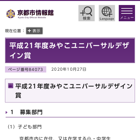
toggle
navigat
メニュー
現在位置：
表示
平成21年度みやこユニバーサルデザ
イン賞
2020年10月27日
ページ番号84073
平成21年度みやこユニバーサルデザイン
賞
1 募集部門
（1）子ども部門
京都市内に在住，又は在学する小・中学生