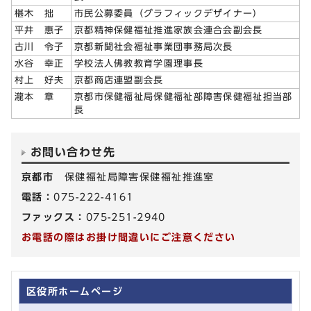
椹木 拙
市民公募委員（グラフィックデザイナー）
平井 惠子
京都精神保健福祉推進家族会連合会副会長
古川 令子
京都新聞社会福祉事業団事務局次長
水谷 幸正
学校法人佛教教育学園理事長
村上 好夫
京都商店連盟副会長
瀧本 章
京都市保健福祉局保健福祉部障害保健福祉担当部
長
お問い合わせ先
京都市
保健福祉局障害保健福祉推進室
電話：
075-222-4161
ファックス：
075-251-2940
お電話の際はお掛け間違いにご注意ください
区役所ホームページ