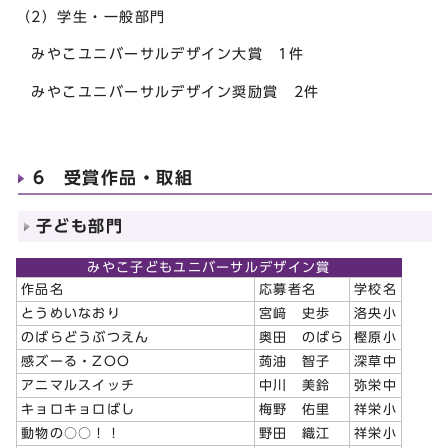
（2）学生・一般部門
みやこユニバーサルデザイン大賞 1件
みやこユニバーサルデザイン奨励賞 2件
6 受賞作品・取組
子ども部門
みやこ子どもユニバーサルデザイン賞
作品名
応募者名
学校名
とうめいなおり
宮﨑 史歩
洛央小
のばらどうぶつえん
奥田 のばら
樫原小
感ズーる・ZOO
蒟油 智子
深草中
アニマルスイッチ
中川 美鈴
弥栄中
キョロキョロばし
梅野 佑里
祥栄小
動物の○○！！
野田 織江
祥栄小