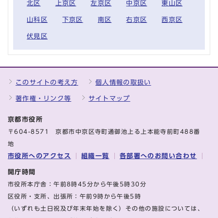
北区
上京区
左京区
中京区
東山区
山科区
下京区
南区
右京区
西京区
伏見区
このサイトの考え方
個人情報の取扱い
著作権・リンク等
サイトマップ
京都市役所
〒604-8571 京都市中京区寺町通御池上る上本能寺前町488番
地
市役所へのアクセス
組織一覧
各部署へのお問い合わせ
開庁時間
市役所本庁舎：午前8時45分から午後5時30分
区役所・支所、出張所：午前9時から午後5時
（いずれも土日祝及び年末年始を除く）その他の施設については、