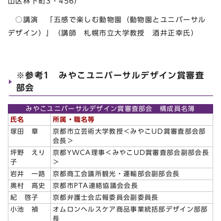
山区林下町3‐456）
○講演 「五感で楽しむ動物園（動物園とユニバーサル
デザイン）」（講師 札幌市立大学教授 酒井正幸氏）
※参考1 みやこユニバーサルデザイン賞審査
部会
みやこユニバーサルデザイン賞審査部会 構成員名簿
氏名
所属・職名等
塚田 章
京都市立芸術大学教授＜みやこUD賞審査部会部
会長＞
坪野 えり
京都YWCA理事＜みやこUD賞審査部会副部会長
子
＞
岩井 一路
京都商工会議所観光・運輸部会副部会長
奥村 高史
京都市PTA連絡協議会会長
紀 啓子
京都弁護士会広報委員会副委員長
小池 禎
オムロンヘルスケア商品事業統括部デザイン部部
長