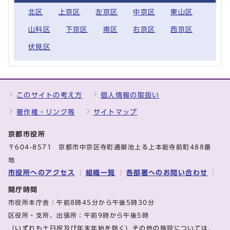
北区
上京区
左京区
中京区
東山区
山科区
下京区
南区
右京区
西京区
伏見区
このサイトの考え方
個人情報の取扱い
著作権・リンク等
サイトマップ
京都市役所
〒604-8571 京都市中京区寺町通御池上る上本能寺前町488番
地
市役所へのアクセス
組織一覧
各部署へのお問い合わせ
開庁時間
市役所本庁舎：午前8時45分から午後5時30分
区役所・支所、出張所：午前9時から午後5時
（いずれも土日祝及び年末年始を除く）その他の施設については、