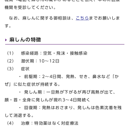
機関を受診してください。
なお、麻しんに関する御相談は、
こちら
までお願いしま
す。
麻しんの特徴
（1） 感染経路：空気・飛沫・接触感染
（2） 潜伏期：10～12日
（3） 症状
・ 前駆期：2～4日間、発熱、せき、鼻水など「か
ぜ」に似た症状が持続する。
・ 発しん期：一旦熱が下がるが再び高熱が出て、
顔・首・全身に発しんが現れ3～4日間続く
・ 回復期：発熱はおさまり、発しんは色素沈着を残
して消退する。
（4） 治療：特効薬はなく対症療法