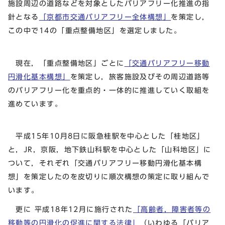
施設周辺の道路などを対象としたバリアフリー化推進の指
針となる
「京都市交通バリアフリー全体構想」
を策定し，
この中で14の「重点整備地区」を選定しました。
現在，「重点整備地区」ごとに
「交通バリアフリー移動
円滑化基本構想」
を策定し，旅客施設及びその周辺道路等
のバリアフリー化を重点的・一体的に推進していく取組を
進めています。
平成15年10月8日に阪急桂駅を中心とした「桂地区」
と，JR，京阪，地下鉄山科駅を中心とした「山科地区」に
ついて，それぞれ「交通バリアフリー移動円滑化基本構
想」を策定したのを皮切りに順次構想の策定に取り組んで
います。
更に 平成18年12月に施行された
「高齢者，障害者等の
移動等の円滑化の促進に関する法律」
（いわゆる「バリア