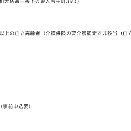
大和大路通三条下る東入若松町393）
歳以上の自立高齢者（介護保険の要介護認定で非該当（自
（事前申込要）