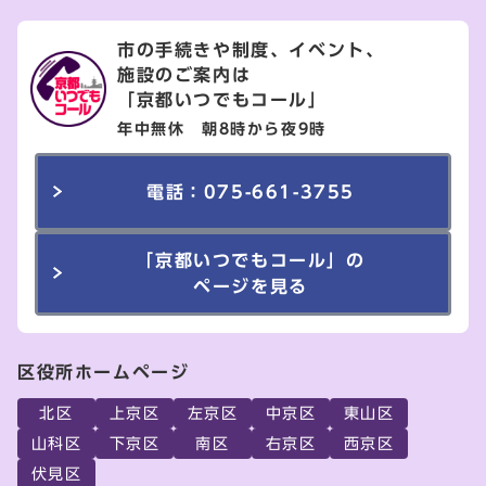
市の手続きや制度、イベント、
施設のご案内は
「京都いつでもコール」
年中無休 朝8時から夜9時
電話：075-661-3755
「京都いつでもコール」の
ページを見る
区役所ホームページ
北区
上京区
左京区
中京区
東山区
山科区
下京区
南区
右京区
西京区
伏見区