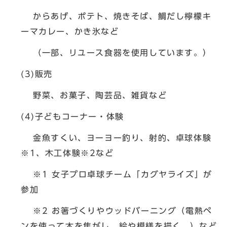
からあげ、ポテト、焼きそば、鯛だし檸檬キ
ーマカレー、かき氷など
（一部、リユース食器を使用しています。）
(3)販売
野菜、お菓子、陶芸品、雑貨など
(4)子どもコーナー・体験
金魚すくい、ヨーヨー釣り、射的、卓球体験
※1
、木工体験
※2
など
※1 女子プロ卓球チーム「カグヤライズ」が
参加
※2 お箸づくりやウッドバーニング（電熱ペ
ンを使って木を焦がし、絵や模様を描く。）など