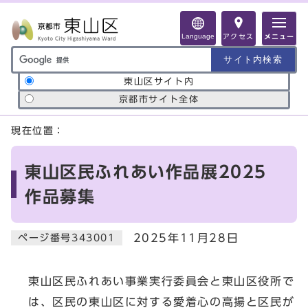
ページの先頭です
Language
アクセス
メニュー
サイト内検索の範囲
東山区サイト内
京都市サイト全体
ここから本文です
現在位置：
東山区民ふれあい作品展2025
作品募集
2025年11月28日
ページ番号343001
東山区民ふれあい事業実行委員会と東山区役所で
は、区民の東山区に対する愛着心の高揚と区民が