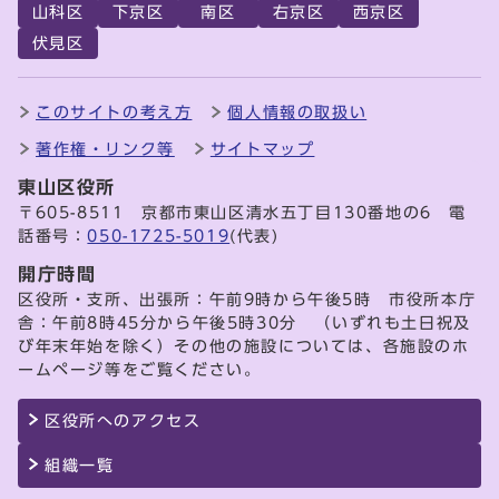
山科区
下京区
南区
右京区
西京区
伏見区
このサイトの考え方
個人情報の取扱い
著作権・リンク等
サイトマップ
東山区役所
〒605-8511 京都市東山区清水五丁目130番地の6 電
話番号：
050-1725-5019
(代表)
開庁時間
区役所・支所、出張所：午前9時から午後5時 市役所本庁
舎：午前8時45分から午後5時30分 （いずれも土日祝及
び年末年始を除く）その他の施設については、各施設のホ
ームページ等をご覧ください。
区役所へのアクセス
組織一覧