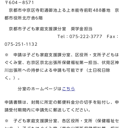
〒604－8571
京都市中京区寺町通御池上る上本能寺前町488番地 京
都市役所北庁舎6階
京都市子ども家庭支援課分室 奨学金担当
Tel：075-222-3777 Fax：
075-251-1132
※ 申請は子ども家庭支援課分室、区役所・支所子どもは
ぐくみ室、右京区京北出張所保健福祉第一担当、伏見区神
川出張所への持参による申請も可能です（土日祝日除
く。）。
分室のホームページは
こちら
申請書類は、封筒に所定の郵便料金分の切手を貼付し、申
請受付期間内に申請先に郵送してください。
※ 子ども家庭支援課分室、各区役所・支所（保健福祉セ