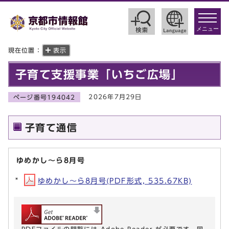
toggle
navigat
メニュー
現在位置：
表示
子育て支援事業「いちご広場」
2026年7月29日
ページ番号194042
子育て通信
ゆめかし～ら8月号
ゆめかし～ら8月号(PDF形式, 535.67KB)
PDFファイルの閲覧には Adobe Reader が必要です。同