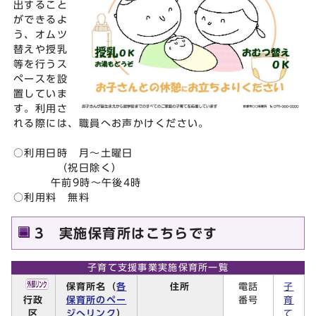
出すること
ができるよ
う、オムツ
替えや授乳
等を行うス
ペースを設
置していま
す。利用さ
れる際には、職員へお声かけください。
○利用日時 月～土曜日
（祝日除く）
午前9時～午後4時
○利用料 無料
3 実施保育所はこちらです
子育て支援事業実施保育所一覧
保育所名（
各
住所
電話
子
行政
保育所のペー
番号
育
区
ジへリンク
）
て