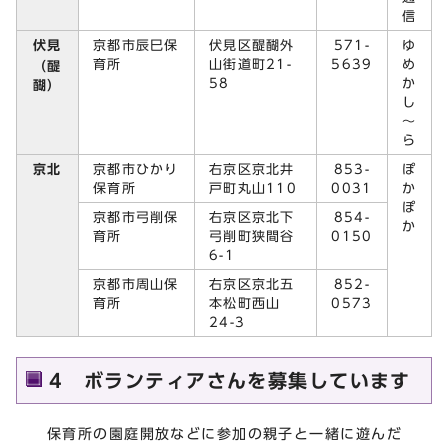
信
伏見
京都市辰巳保
伏見区醍醐外
571-
ゆ
育所
山街道町21-
5639
め
（醍
58
か
醐）
し
～
ら
京北
京都市ひかり
右京区京北井
853-
ぽ
保育所
戸町丸山110
0031
か
ぽ
京都市弓削保
右京区京北下
854-
か
育所
弓削町狭間谷
0150
6-1
京都市周山保
右京区京北五
852-
育所
本松町西山
0573
24-3
4 ボランティアさんを募集しています
保育所の園庭開放などに参加の親子と一緒に遊んだ