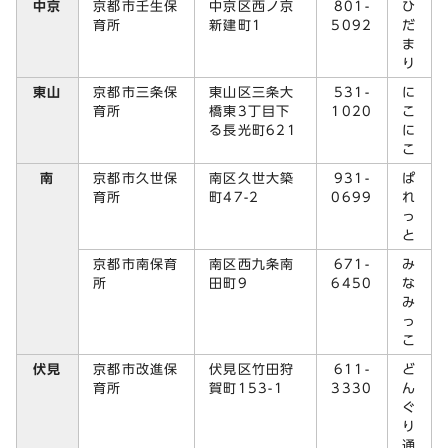
中京
京都市壬生保
中京区西ノ京
801-
ひ
育所
新建町1
5092
だ
ま
り
東山
京都市三条保
東山区三条大
531-
に
育所
橋東3丁目下
1020
こ
る長光町621
に
こ
南
京都市久世保
南区久世大築
931-
ぱ
育所
町47-2
0699
れ
っ
と
京都市南保育
南区西九条南
671-
み
所
田町9
6450
な
み
っ
こ
伏見
京都市改進保
伏見区竹田狩
611-
ど
育所
賀町153-1
3330
ん
ぐ
り
通