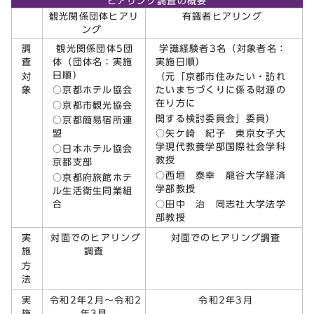
ヒアリング調査の概要
観光関係団体ヒアリ
有識者ヒアリング
ング
調
観光関係団体5団
学識経験者3名（対象者名：
査
体（団体名：実施
実施日順）
日順）
対
（元「京都市住みたい・訪れ
象
○京都ホテル協会
たいまちづくりに係る財源の
在り方に
○京都市観光協会
関する検討委員会」委員）
○京都簡易宿所連
盟
○矢ケ崎 紀子 東京女子大
学現代教養学部国際社会学科
○日本ホテル協会
教授
京都支部
○西垣 泰幸 龍谷大学経済
○京都府旅館ホテ
学部教授
ル生活衛生同業組
合
○田中 治 同志社大学法学
部教授
実
対面でのヒアリング
対面でのヒアリング調査
施
調査
方
法
実
令和2年2月～令和2
令和2年3月
施
年3月