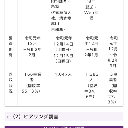
内5箇所：二
付－
条城，
郵送・
伏見稲荷大
Web回
社，清水寺，
収
嵐山，
京都駅）
調
令和元年
令和元年
令和元
令和
査
12月
年12月
元年
12月14日
12月
期
～令和2年
（土曜日）
～令和
間
2月
2年1月
～令
12月15日
和2年
（日曜日）
3月
回
166事業
1,383
3事
1,047人
収
者
人
業者
状
（回収率
（回収
（回
況
55．3％）
率34．
収率
6％）
27．
3％）
（2）ヒアリング調査