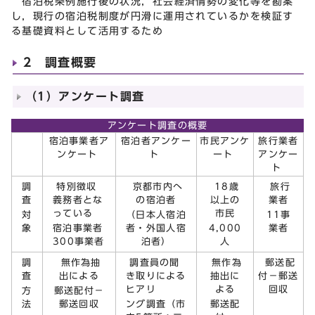
宿泊税条例施行後の状況，社会経済情勢の変化等を勘案
し，現行の宿泊税制度が円滑に運用されているかを検証す
る基礎資料として活用するため
2 調査概要
（1）アンケート調査
アンケート調査の概要
宿泊事業者ア
宿泊者アンケー
市民アンケ
旅行業者
ンケート
ト
ート
アンケー
ト
調
特別徴収
京都市内へ
18歳
旅行
査
義務者とな
の宿泊者
以上の
業者
っている
市民
対
（日本人宿泊
11事
象
宿泊事業者
者・外国人宿
4,000
業者
300事業者
泊者）
人
調
無作為抽
調査員の聞
無作為
郵送配
査
出による
き取りによる
抽出に
付－郵送
ヒアリ
よる
回収
方
郵送配付－
法
郵送回収
ング調査（市
郵送配