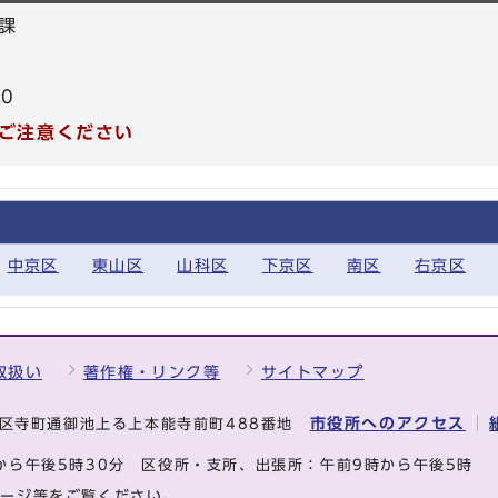
課
20
ご注意ください
中京区
東山区
山科区
下京区
南区
右京区
取扱い
著作権・リンク等
サイトマップ
市役所へのアクセス
中京区寺町通御池上る上本能寺前町488番地
から午後5時30分
区役所・支所、出張所：午前9時から午後5時
ページ等をご覧ください。