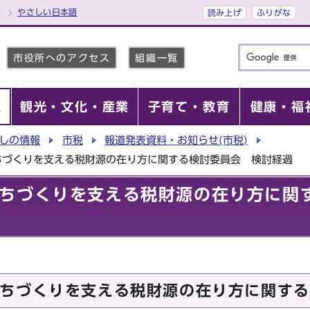
やさしい日本語
読み上げ
ふりがな
市役所へのアクセス
組織一覧
報
観光・文化・産業
子育て・教育
健康・福
しの情報
市税
報道発表資料・お知らせ(市税)
ちづくりを支える税財源の在り方に関する検討委員会 検討経過
ちづくりを支える税財源の在り方に関
ちづくりを支える税財源の在り方に関する