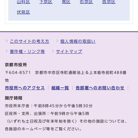
山科区
下京区
南区
右京区
西京区
伏見区
このサイトの考え方
個人情報の取扱い
著作権・リンク等
サイトマップ
京都市役所
〒604-8571 京都市中京区寺町通御池上る上本能寺前町488番
地
市役所へのアクセス
組織一覧
各部署へのお問い合わせ
開庁時間
市役所本庁舎：午前8時45分から午後5時30分
区役所・支所、出張所：午前9時から午後5時
（いずれも土日祝及び年末年始を除く）その他の施設については、
各施設のホームページ等をご覧ください。