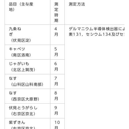
品目（主な産
測
測定方法
地）
定
時
期
九条ね
4
ゲルマニウム半導体検出器によ
ぎ
月
素131，セシウム134及びセシ
（伏見区淀）
キャベツ
5
月
（南区洛南）
じゃがいも
6
月
（北区上賀茂）
なす
7
月
（山科区山科南部）
なす
8
月
（西京区大原野）
伏見とうがらし
9
月
（右京区京北）
紫ずきん
10
月
（右京区京北）