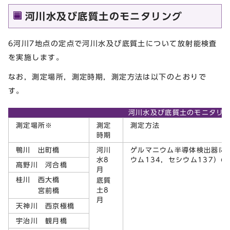
河川水及び底質土のモニタリング
6河川7地点の定点で河川水及び底質土について放射能検査
を実施します。
なお，測定場所，測定時期，測定方法は以下のとおりで
す。
河川水及び底質土のモニタリ
測定場所
※
測定
測定方法
時期
鴨川 出町橋
河川
ゲルマニウム半導体検出器に
水8
ウム134，セシウム137）の
高野川 河合橋
月
桂川 西大橋
底質
土8
宮前橋
月
天神川 西京極橋
宇治川 観月橋