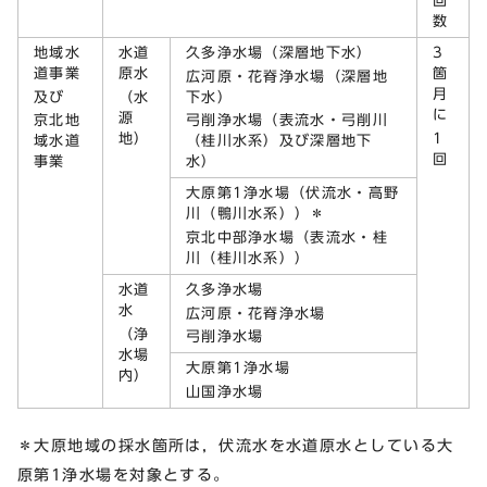
回
数
地域水
水道
久多浄水場（深層地下水）
3
道事業
原水
箇
広河原・花脊浄水場（深層地
月
及び
（水
下水）
に
源
京北地
弓削浄水場（表流水・弓削川
地）
1
域水道
（桂川水系）及び深層地下
回
事業
水）
大原第1浄水場（伏流水・高野
川（鴨川水系））＊
京北中部浄水場（表流水・桂
川（桂川水系））
水道
久多浄水場
水
広河原・花脊浄水場
（浄
弓削浄水場
水場
大原第1浄水場
内）
山国浄水場
＊大原地域の採水箇所は，伏流水を水道原水としている大
原第1浄水場を対象とする。