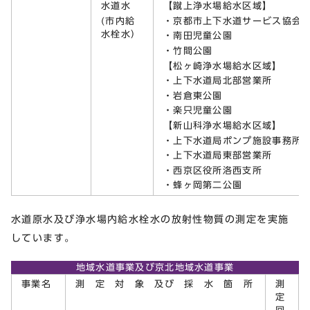
水道水
【蹴上浄水場給水区域】
(市内給
・京都市上下水道サービス協会
水栓水）
・南田児童公園
・竹間公園
【松ヶ崎浄水場給水区域】
・上下水道局北部営業所
・岩倉東公園
・楽只児童公園
【新山科浄水場給水区域】
・上下水道局ポンプ施設事務所
・上下水道局東部営業所
・西京区役所洛西支所
・蜂ヶ岡第二公園
水道原水及び浄水場内給水栓水の放射性物質の測定を実施
しています。
地域水道事業及び京北地域水道事業
事業名
測 定 対 象 及び 採 水 箇 所
測
定