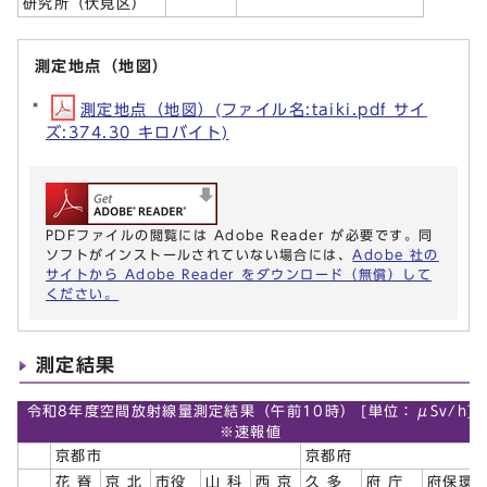
研究所（伏見区）
測定地点（地図）
測定地点（地図）(ファイル名:taiki.pdf サイ
ズ:374.30 キロバイト)
PDFファイルの閲覧には Adobe Reader が必要です。同
ソフトがインストールされていない場合には、
Adobe 社の
サイトから Adobe Reader をダウンロード（無償）して
ください。
測定結果
令和8年度空間放射線量測定結果（午前10時） [単位：μSv/h]
※速報値
京都市
京都府
花 脊
京 北
市役
山 科
西 京
久 多
府 庁
府保環