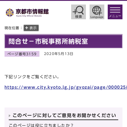
toggle
navigat
メニュー
現在位置：
表示
問合せ－市税事務所納税室
2020年5月13日
ページ番号3159
下記リンクをご覧ください。
https://www.city.kyoto.lg.jp/gyozai/page/000025
このページに対してご意見をお聞かせください
このページは役に立ちましたか？