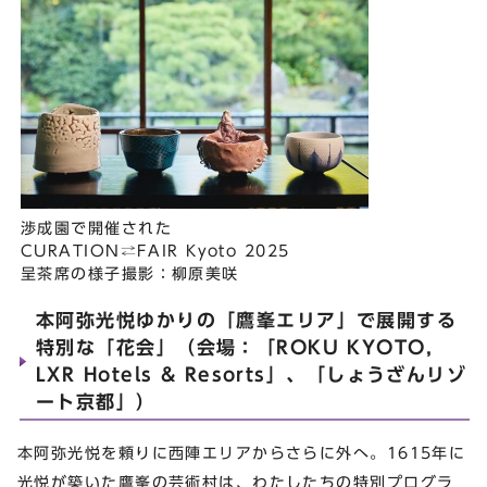
渉成園で開催された
CURATION⇄FAIR Kyoto 2025
呈茶席の様⼦撮影：柳原美咲
本阿弥光悦ゆかりの「鷹峯エリア」で展開する
特別な「花会」（会場：「ROKU KYOTO,
LXR Hotels & Resorts」、「しょうざんリゾ
ート京都」）
本阿弥光悦を頼りに⻄陣エリアからさらに外へ。1615年に
光悦が築いた鷹峯の芸術村は、わたしたちの特別プログラ