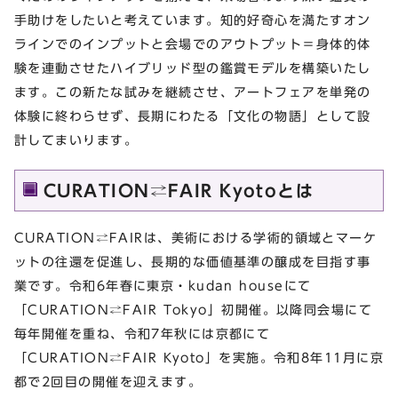
⼿助けをしたいと考えています。知的好奇⼼を満たすオン
ラインでのインプットと会場でのアウトプット＝⾝体的体
験を連動させたハイブリッド型の鑑賞モデルを構築いたし
ます。この新たな試みを継続させ、アートフェアを単発の
体験に終わらせず、⻑期にわたる「⽂化の物語」として設
計してまいります。
CURATION⇄FAIR Kyotoとは
CURATION⇄FAIRは、美術における学術的領域とマーケ
ットの往還を促進し、長期的な価値基準の醸成を目指す事
業です。令和6年春に東京・kudan houseにて
「CURATION⇄FAIR Tokyo」初開催。以降同会場にて
毎年開催を重ね、令和7年秋には京都にて
「CURATION⇄FAIR Kyoto」を実施。令和8年11月に京
都で2回目の開催を迎えます。