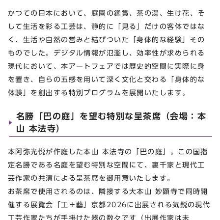
かつての⽇本において、庭園の鑑賞、茶の湯、⽣け花、そ
して⽣活を彩る⼯芸は、静的に「⾒る」だけの客体ではな
く、⽣活や⾃然の営みと結びついた「⾝体的な経験」その
ものでした。デジタル情報が氾濫し、効率性が求められる
現代において、本アートフェアでは歴史的空間に実際に⾝
を置き、⾃らの五感を⽤いて深く⽂化と交わる「⾝体的な
体験」を創出する特別プログラムを展開いたします。
名勝「巴の庭」を望む特別な呈茶席（会場：本
⼭ 本法寺）
本阿弥光悦が作庭した本⼭ 本法寺の「巴の庭」。この国指
定名勝である名庭を望む特別な空間にて、裏千家と現代⼯
芸作家の共演による呈茶席を御⽤意いたします。
お茶席で使⽤されるのは、隣接する⼤本⼭ 妙顕寺で同時開
催する展覧会「⼯＋藝」京都2026に出展される気鋭の現代
⼯芸作家たちが⼿掛けた器の数々です（出展作家は未