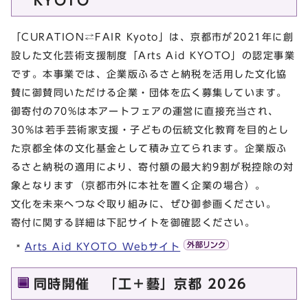
KYOTO
「CURATION⇄FAIR Kyoto」は、京都市が2021年に創
設した⽂化芸術⽀援制度「Arts Aid KYOTO」の認定事業
です。本事業では、企業版ふるさと納税を活⽤した⽂化協
賛に御賛同いただける企業・団体を広く募集しています。
御寄付の70%は本アートフェアの運営に直接充当され、
30%は若⼿芸術家⽀援・⼦どもの伝統⽂化教育を⽬的とし
た京都全体の⽂化基⾦として積み⽴てられます。企業版ふ
るさと納税の適⽤により、寄付額の最⼤約9割が税控除の対
象となります（京都市外に本社を置く企業の場合）。
⽂化を未来へつなぐ取り組みに、ぜひ御参画ください。
寄付に関する詳細は下記サイトを御確認ください。
Arts Aid KYOTO Webサイト
同時開催 「⼯＋藝」京都 2026