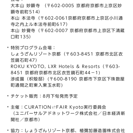
⼤本⼭ 妙顕寺 （〒602-0005 京都府京都市上京区妙
顕寺前町514）
本⼭ 本法寺（〒602-0061京都府京都市上京区⼩川通
寺之内上ル本法寺前町617）
本⼭ 妙覺寺（〒602-0007 京都府京都市上京区下清蔵
⼝町135）
特別プログラム会場：
しょうざんリゾート京都（〒603-8451 京都市北区⾐
笠鏡⽯町47）
ROKU KYOTO, LXR Hotels & Resorts（〒603-
8451 京都府京都市北区⾐笠鏡⽯町44−1)
渉成園（枳殻邸）(〒600-8190 京都市下京区下珠数屋
町通間之町東入東玉水町)
チケット販売：8⽉下旬発売予定
主催：CURATION⇄FAIR Kyoto実行委員会
（ユニバーサルアドネットワーク株式会社／日本経済新
聞社／京都市）
協力：しょうざんリゾート京都、植彌加藤造園株式会社