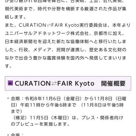
が受け継がれる西陣を舞台に、古美術、工芸、近代美術、
現代美術まで、時代や分野を横断する厳選された作品が集
結します。
また、CURATION⇄FAIR Kyoto実行委員会は、本年より
ユニバーサルアドネットワーク株式会社、京都市に加え、
日本経済新聞社を迎えた新たな協働体制へと移行いたしま
した。行政、メディア、民間が連携し、歴史ある文化財の
なかで出会う豊かな鑑賞体験を国内外へ発信してまいりま
す。
CURATION⇄FAIR Kyoto 開催概要
会期：令和8年11⽉6⽇（金曜日）から11⽉8⽇（⽇曜
日）午前11時から午後6時まで （11月8日は午後5時
まで）
（補足）11⽉5⽇（木曜日）は、プレス・関係者向け
のプレビューを実施します。
会場：