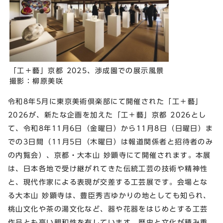
「⼯＋藝」京都 2025、渉成園での展⽰⾵景
撮影：柳原美咲
令和8年5⽉に東京美術倶楽部にて開催された「⼯＋藝」
2026が、新たな企画を加えた「⼯＋藝」京都 2026とし
て、令和8年11⽉6⽇（⾦曜日）から11⽉8⽇（⽇曜日）ま
での3⽇間（11月5日（木曜日）は報道関係者と招待者のみ
の内覧会）、京都・⼤本⼭ 妙顕寺にて開催されます。本展
は、⽇本各地で受け継がれてきた伝統⼯芸の技術や精神性
と、現代作家による表現が交差する⼯芸展です。会場とな
る⼤本⼭ 妙顕寺は、豊⾂秀吉ゆかりの地としても知られ、
桃⼭⽂化や茶の湯⽂化など、器や花器をはじめとする⼯芸
作品とも⾼い親和性を有しています。歴史と⽂化が積み重