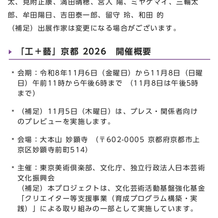
太、⾒附正康、満⽥晴穂、宮⼊ 陽、ミヤケマイ、三輪太
郎、牟⽥陽⽇、吉⽥泰⼀郎、留守 玲、和⽥ 的
（補足）出展作家は変更になる場合がございます。
「⼯＋藝」京都 2026 開催概要
会期：令和8年11⽉6⽇（⾦曜日）から11⽉8⽇（⽇曜
日）午前11時から午後6時まで （11月8日は午後5時
まで）
（補足）11⽉5⽇（木曜日）は、プレス・関係者向け
のプレビューを実施します。
会場：⼤本⼭ 妙顕寺 （〒602-0005 京都府京都市上
京区妙顕寺前町514）
主催：東京美術倶楽部、⽂化庁、独⽴⾏政法⼈⽇本芸術
⽂化振興会
（補足）本プロジェクトは、⽂化芸術活動基盤強化基⾦
「クリエイター等⽀援事業（育成プログラム構築・実
践）」による取り組みの⼀部として実施しています。