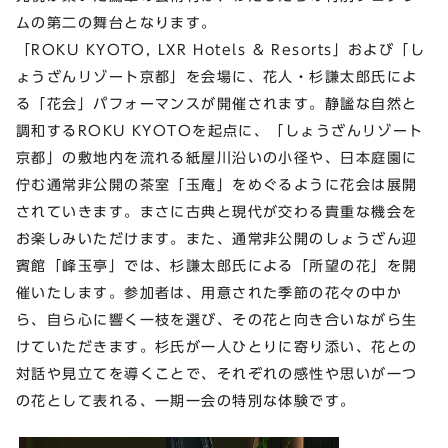
ムの第⼆の舞台となります。
「ROKU KYOTO, LXR Hotels & Resorts」および「し
ょうざんリゾート京都」を会場に、花⼈・杉謙太郎⽒によ
る「花会」パフォーマンスが開催されます。静謐な⾃然と
調和するROKU KYOTOを起点に、「しょうざんリゾート
京都」の敷地内を流れる紙屋川沿いの⼩径や、⽇本庭園に
佇む通常⾮公開の茶室「⽟庵」をめぐるように花会は展開
されていきます。まさに古典と現代が交わる貴重な機会を
お楽しみいただけます。また、通常非公開のしょうざん迎
賓館「峰玉亭」では、杉謙太郎氏による「所望の花」を開
催いたします。参加者は、用意された季節の花々の中か
ら、自ら心に響く一枝を選び、その花と向き合いながら生
けていただきます。杉氏が一人ひとりに寄り添い、花との
対話や見立てを導くことで、それぞれの感性や思いが一つ
の花として表れる、一期一会の特別な体験です。