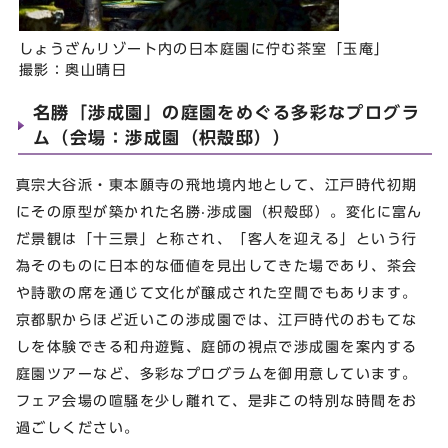
しょうざんリゾート内の⽇本庭園に佇む茶室「⽟庵」
撮影：奥⼭晴⽇
名勝「渉成園」の庭園をめぐる多彩なプログラ
ム（会場：渉成園（枳殻邸））
真宗大谷派・東本願寺の⾶地境内地として、江⼾時代初期
にその原型が築かれた名勝‧渉成園（枳殻邸）。変化に富ん
だ景観は「⼗三景」と称され、「客人を迎える」という⾏
為そのものに⽇本的な価値を⾒出してきた場であり、茶会
や詩歌の席を通じて⽂化が醸成された空間でもあります。
京都駅からほど近いこの渉成園では、江戸時代のおもてな
しを体験できる和舟遊覧、庭師の視点で渉成園を案内する
庭園ツアーなど、多彩なプログラムを御用意しています。
フェア会場の喧騒を少し離れて、是非この特別な時間をお
過ごしください。