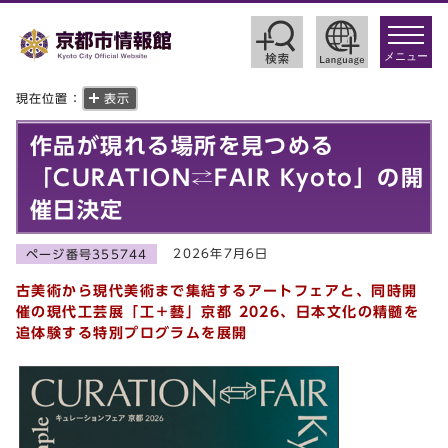
toggle
navigat
メニュー
現在位置：
表示
作品が現れる場所を⾒つめる
「CURATION⇄FAIR Kyoto」の開
催日決定
2026年7月6日
ページ番号355744
古美術から現代美術まで集結するアートフェアと、同時開
催の現代工芸展「工＋藝」京都 2026、日本文化の精髄を
追体験する特別プログラムを展開