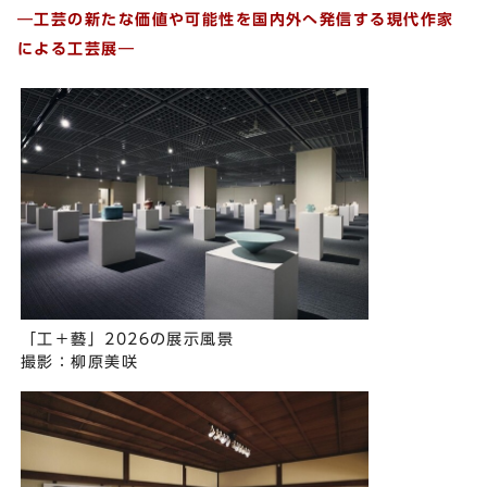
―⼯芸の新たな価値や可能性を国内外へ発信する現代作家
による⼯芸展―
「⼯＋藝」2026の展⽰⾵景
撮影：柳原美咲