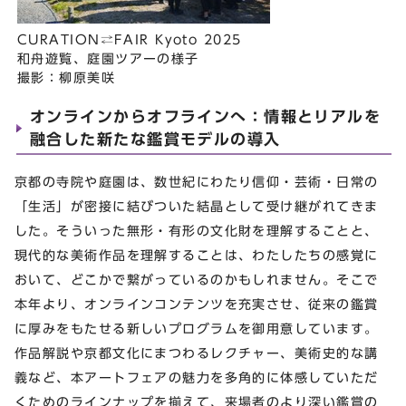
CURATION⇄FAIR Kyoto 2025
和⾈遊覧、庭園ツアーの様⼦
撮影：柳原美咲
オンラインからオフラインへ：情報とリアルを
融合した新たな鑑賞モデルの導⼊
京都の寺院や庭園は、数世紀にわたり信仰・芸術・⽇常の
「⽣活」が密接に結びついた結晶として受け継がれてきま
した。そういった無形・有形の⽂化財を理解することと、
現代的な美術作品を理解することは、わたしたちの感覚に
おいて、どこかで繋がっているのかもしれません。そこで
本年より、オンラインコンテンツを充実させ、従来の鑑賞
に厚みをもたせる新しいプログラムを御⽤意しています。
作品解説や京都⽂化にまつわるレクチャー、美術史的な講
義など、本アートフェアの魅⼒を多⾓的に体感していただ
くためのラインナップを揃えて、来場者のより深い鑑賞の