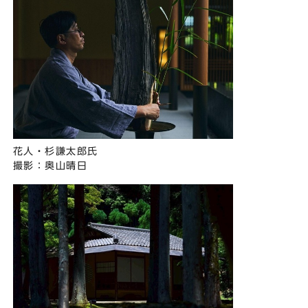
花⼈・杉謙太郎⽒
撮影：奥⼭晴⽇