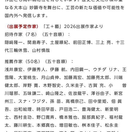
なる⼤本⼭ 妙顕寺を舞台に、⼯芸の新たな価値や可能性を
国内外へ発信します。
（出展予定作家）
「⼯＋藝」2026出展作家より
招待作家（7名）（五⼗⾳順）：
隠﨑隆⼀、関島寿⼦、⼟屋順紀、前⽥正博、三上 亮、⼗三
代三輪休雪、⼭村慎哉
推薦作家（50名）（五⼗⾳順）：
浅井康宏、伊藤秀⼈、伊藤 航、内⽥鋼⼀、ウチダ リナ、王
雪陽、⼤室桃⽣、⽉⼭貞伸、加藤⾼宏、加藤亮太郎、川端
健太郎、岸野 寛、⽊野智史、久⽶圭⼦、古賀 充、⼩ 曽
川瑠那、五味謙⼆、崎⼭隆之、佐故⿓平、澤⾕由⼦、新宮
州三、スナ・フジタ、孫 苗、⾼橋奈⼰、⽥中⾥姫、佃 眞
吾、出和絵理、時⽥早苗、⼾⽥浩⼆、豊海健太、新⾥明
⼠、⻄村圭功、野⼝寛⻫、橋本雅也、服部真紀⼦、福村⿓
太、藤川耕⽣、本郷真也、増⽥敏也、桝本佳⼦、松永圭