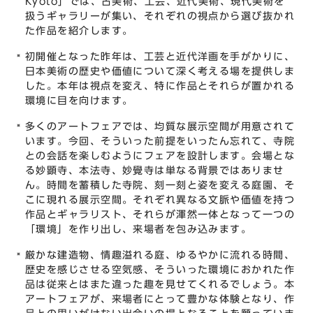
Kyoto」では、古美術、⼯芸、近代美術、現代美術を
扱うギャラリーが集い、それぞれの視点から選び抜かれ
た作品を紹介します。
初開催となった昨年は、⼯芸と近代洋画を⼿がかりに、
⽇本美術の歴史や価値について深く考える場を提供しま
した。本年は視点を変え、特に作品とそれらが置かれる
環境に⽬を向けます。
多くのアートフェアでは、均質な展⽰空間が⽤意されて
います。今回、そういった前提をいったん忘れて、寺院
との会話を楽しむようにフェアを設計します。会場とな
る妙顕寺、本法寺、妙覺寺は単なる背景ではありませ
ん。時間を蓄積した寺院、刻⼀刻と姿を変える庭園、そ
こに現れる展⽰空間。それぞれ異なる⽂脈や価値を持つ
作品とギャラリスト、それらが渾然⼀体となって⼀つの
「環境」を作り出し、来場者を包み込みます。
厳かな建造物、情趣溢れる庭、ゆるやかに流れる時間、
歴史を感じさせる空気感、そういった環境におかれた作
品は従来とはまた違った趣を⾒せてくれるでしょう。本
アートフェアが、来場者にとって豊かな体験となり、作