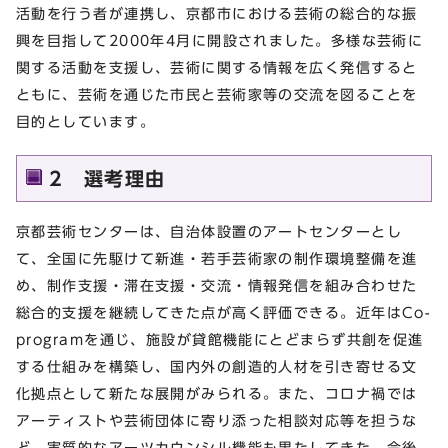
活動を行う者が連携し、京都市における芸術の総合的な振
興を目指して2000年4月に開設されました。多様な芸術に
関する活動を支援し、芸術に関する情報を広く発信すると
ともに、芸術を通じた市民と芸術家等の交流を図ることを
目的としています。
2 選考理由
京都芸術センターは、自治体設置のアートセンターとし
て、全国に先駆けて新進・若手芸術家の制作環境整備を進
め、制作支援・滞在支援・交流・情報発信を組み合わせた
総合的支援を継続してきた点が高く評価できる。近年はCo-
programを通じ、施設が貸館機能にとどまらず共創を促進
する仕組みを構築し、国内外の創造的人材を引き寄せる文
化拠点として新たな展開がみられる。また、コロナ禍では
アーティストや芸術団体に寄り添った相談対応等を担うな
ど、実質的なアーツカウンシル機能も果たしてきた。今後