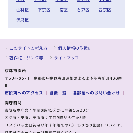
山科区
下京区
南区
右京区
西京区
伏見区
このサイトの考え方
個人情報の取扱い
著作権・リンク等
サイトマップ
京都市役所
〒604-8571 京都市中京区寺町通御池上る上本能寺前町488番
地
市役所へのアクセス
組織一覧
各部署へのお問い合わせ
開庁時間
市役所本庁舎：午前8時45分から午後5時30分
区役所・支所、出張所：午前9時から午後5時
（いずれも土日祝及び年末年始を除く）その他の施設については、
各施設のホームページ等をご覧ください。