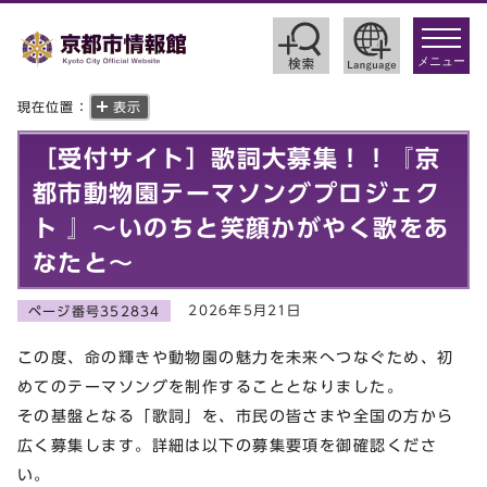
toggle
navigat
メニュー
現在位置：
表示
［受付サイト］歌詞大募集！！『京
都市動物園テーマソングプロジェク
ト 』～いのちと笑顔かがやく歌をあ
なたと～
2026年5月21日
ページ番号352834
この度、命の輝きや動物園の魅力を未来へつなぐため、初
めてのテーマソングを制作することとなりました。
その基盤となる「歌詞」を、市民の皆さまや全国の方から
広く募集します。詳細は以下の募集要項を御確認くださ
い。