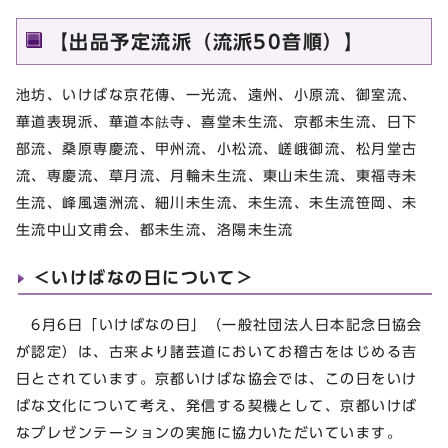
【出品予定流派（流派50音順）】
池坊、いけばな京花傳、一光流、遠州、小原流、御室流、
華道表現派、華道本䏻寺、喜堂未生流、京都未生流、日下
部流、桑原専慶流、甲州流、小松流、嵯峨御流、松月堂古
流、専慶流、草月流、月輪未生流、東山未生流、東福寺未
生流、峰風遠洲流、細川未生流、未生流、未生流笹岡、未
生流中山文甫会、都未生流、洛陽未生流
＜いけばなの日について＞
6月6日「いけばなの日」（一般社団法人日本記念日協会
が認定）は、古来より諸芸道においてお稽古をはじめる吉
日とされています。京都いけばな協会では、この日をいけ
ばな文化について考え、発信する契機として、京都いけば
なプレゼンテーションの実施に協力いただいています。