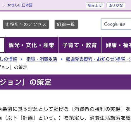
やさしい日本語
読み上げ
ふりがな
市役所へのアクセス
組織一覧
報
観光・文化・産業
子育て・教育
健康・福
しの情報
相談・消費生活
報道発表資料・お知らせ(相談・
ジョン」の策定
ジョン」の策定
活条例に基本理念として掲げる「消費者の権利の実現」を
画（以下「計画」という。）を策定し、消費生活施策を総