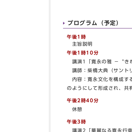
プログラム（予定）
午後1時
主旨説明
午後1時10分
講演1「寛永の雅 －〝
講師：柴橋大典（サントリ
内容：寛永文化を構成する
のようにして形成され、共
午後2時40分
休憩
午後3時
講演2「華麗なる寛永行幸