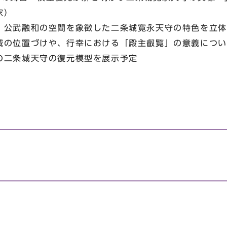
作家）
公武融和の空間を象徴した二条城寛永天守の特色を立体
城の位置づけや、行幸における「殿主叡覧」の意義につい
の二条城天守の復元模型を展示予定