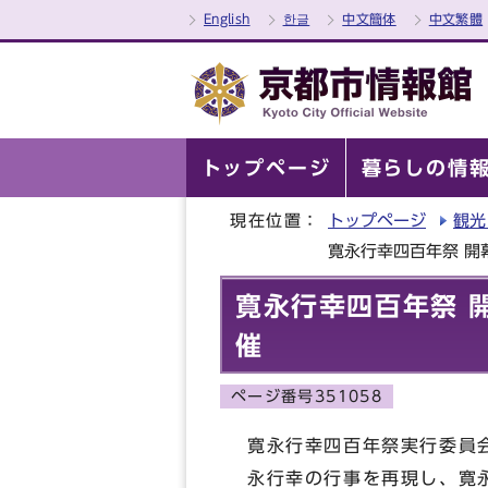
English
한글
中文簡体
中文繁體
トップページ
暮らしの情
現在位置：
トップページ
観光
寛永行幸四百年祭 開
寛永行幸四百年祭 
催
ページ番号351058
寛永行幸四百年祭実行委員会
永行幸の行事を再現し、寛