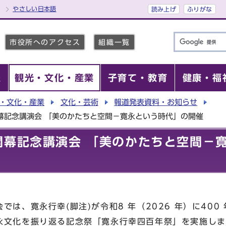
やさしい日本語
読み上げ
ふりがな
市役所へのアクセス
組織一覧
報
観光・文化・産業
子育て・教育
健康・福
・文化・産業
文化・芸術
報道発表資料・お知らせ
幕記念講演会 「美のかたちと空間－寛永という時代」の開催
開幕記念講演会 「美のかたちと空間－
では、寛永行幸(脚注)が令和8 年（2026 年）に40
永文化を振り返る記念祭「寛永行幸四百年祭」を実施しま