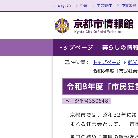
English
한글
中文簡体
中文繁體
トップページ
暮らしの情
現在位置：
トップページ
観光
令和8年度「市民狂
令和8年度「市民狂
ページ番号350648
京都市では、昭和32年に
まれる狂言会として、「市
各回の初めに演目の解説を