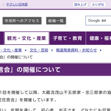
やさしい日本語
読み上げ
ふりがな
市役所へのアクセス
組織一覧
報
観光・文化・産業
子育て・教育
健康・福
・文化・産業
文化・芸術
報道発表資料・お知らせ
言会」の開催について
言会」の開催について
第1回を開催して以降、大蔵流茂山千五郎家・忠三郎家の
民狂言会」を開催しています。
行い、年間を通して、初心者、お子さま、どなたにも狂言