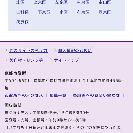
北区
上京区
左京区
中京区
東山区
山科区
下京区
南区
右京区
西京区
伏見区
このサイトの考え方
個人情報の取扱い
著作権・リンク等
サイトマップ
京都市役所
〒604-8571 京都市中京区寺町通御池上る上本能寺前町488番
地
市役所へのアクセス
組織一覧
各部署へのお問い合わせ
開庁時間
市役所本庁舎：午前8時45分から午後5時30分
区役所・支所、出張所：午前9時から午後5時
（いずれも土日祝及び年末年始を除く）その他の施設については、