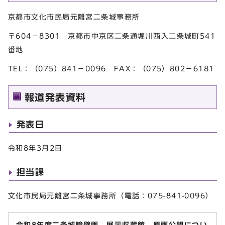
京都市文化市民局元離宮二条城事務所
〒604－8301 京都市中京区二条通堀川西入二条城町541
番地
TEL：（075）841－0096 FAX：（075）802－6181
報道発表資料
発表日
令和8年3月2日
担当課
文化市民局元離宮二条城事務所（電話：075-841-0096）
令和8年度二条城障壁画 展示収蔵館 原画公開につい