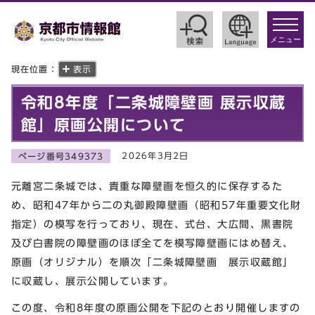
toggle
navigat
メニュー
現在位置：
表示
令和8年度「二条城障壁画 展示収蔵
館」原画公開について
2026年3月2日
ページ番号349373
元離宮二条城では、貴重な障壁画を恒久的に保存するた
め、昭和47年から二の丸御殿障壁画（昭和57年重要文化財
指定）の模写を行っており、現在、式台、大広間、黒書院
及び白書院の障壁画のほぼ全てを模写障壁画にはめ替え、
原画（オリジナル）を順次「二条城障壁画 展示収蔵館」
に収蔵し、展示公開しています。
この度、令和8年度の原画公開を下記のとおり開催しますの