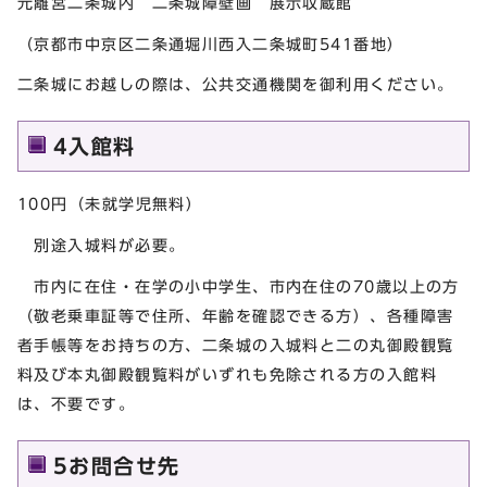
元離宮二条城内 二条城障壁画 展示収蔵館
（京都市中京区二条通堀川西入二条城町541番地）
二条城にお越しの際は、公共交通機関を御利用ください。
4入館料
100円（未就学児無料）
別途入城料が必要。
市内に在住・在学の小中学生、市内在住の70歳以上の方
（敬老乗車証等で住所、年齢を確認できる方）、各種障害
者手帳等をお持ちの方、二条城の入城料と二の丸御殿観覧
料及び本丸御殿観覧料がいずれも免除される方の入館料
は、不要です。
5お問合せ先