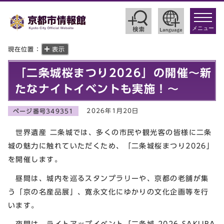
toggle
navigat
メニュー
現在位置：
表示
「二条城桜まつり2026」の開催～新
たなナイトイベントも実施！～
2026年1月20日
ページ番号349351
世界遺産 二条城では、多くの市民や観光客の皆様に二条
城の魅力に触れていただくため、「二条城桜まつり2026」
を開催します。
昼間は、城内を巡るスタンプラリーや、京都の老舗が集
う「京の名産品展」、寛永文化にゆかりの文化企画等を行
います。
夜間は、ライトアップイベント「二条城 2026 SAKURA