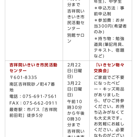
年生)、中学生
分まで
＊申込方法：事
吉祥院い
前申込制
きいき市
＊参加費：お弁
民活動セ
当300円(希望者
ンター
のみ)
別館サロ
＊持ち物：勉強
ン
道具(筆記用具、
テキスト、宿題
など)
吉祥院いきいき市民活動
2月22
「いきセン物々
センター
日(日曜
交換会」
日)
〒601-8335
ご家庭でご不要
3月22
になったベビ
南区吉祥院砂ノ町47番
日(日曜
ー・キッズ用品
地
日)
がありました
電話：075-691-7561
ら、ぜひご持参
午前10
FAX：075-662-0911
ください。お持
時30分
最寄駅：市バス「吉祥院
ち込みがなくて
から午後
前田町」徒歩5分
も大丈夫です。
0時30
お気軽にお越し
分まで
ください。必要
吉祥院い
なものがござい