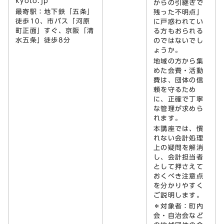
kyoto.jp
からの引継ぎで
最寄駅：地下鉄「五条」
残った不明点」
徒歩10、市バス「河原
に戸惑われてい
町正面」すぐ、京阪「清
る方もおられる
水五条」徒歩8分
のではないでし
ょうか。
地域の方から集
めた会費・活動
費は、団体の信
頼を守るため
に、正確で丁寧
な管理が求めら
れます。
本講座では、慣
れない会計処理
上の疑問を解消
し、会計担当者
として押さえて
おくべき注意点
を分かりやすく
ご説明します。
＊対象者：町内
会・自治会など