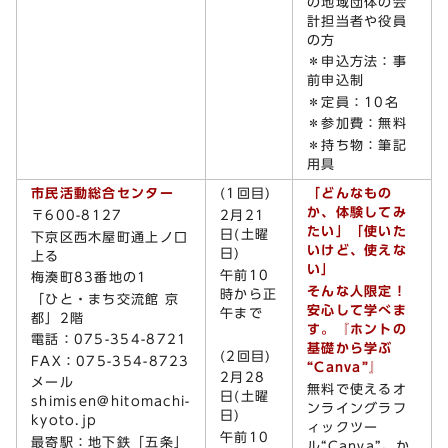
の地域団体の会
計担当者や役員
の方
＊申込方法：事
前申込制
＊定員：10名
＊参加費：無料
＊持ち物：筆記
用具
市民活動総合センター
(1回目)
「どんなもの
か、体験してみ
〒600-8127
2月21
たい」「使いた
日(土曜
下京区西木屋町通上ノ口
いけど、使えな
日)
上る
い」
午前10
梅湊町83番地の1
そんな人限定！
時から正
「ひと・まち交流館 京
安心して学べま
午まで
都」2階
す。『ホントの
電話：075-354-8721
基礎から学ぶ
(2回目)
FAX：075-354-8723
“Canva”』
2月28
メール
無料で使えるオ
日(土曜
shimisen@hitomachi-
ンライングラフ
日)
kyoto.jp
ィックツー
午前10
最寄駅：地下鉄「五条」
ル“Canva”。か