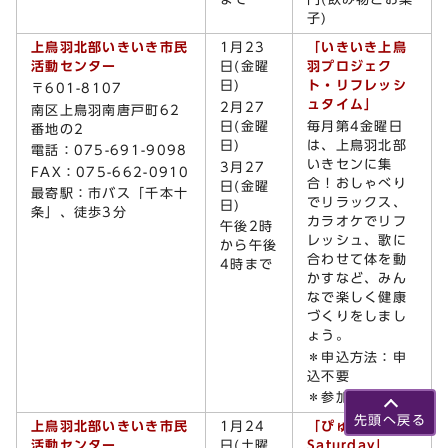
子)
上鳥羽北部いきいき市民
1月23
「いきいき上鳥
活動センター
日(金曜
羽プロジェク
日)
ト・リフレッシ
〒601-8107
ュタイム」
2月27
南区上鳥羽南唐戸町62
日(金曜
毎月第4金曜日
番地の2
日)
は、上鳥羽北部
電話：075-691-9098
いきセンに集
3月27
FAX：075-662-0910
合！おしゃべり
日(金曜
最寄駅：市バス「千本十
でリラックス、
日)
条」、徒歩3分
カラオケでリフ
午後2時
レッシュ、歌に
から午後
合わせて体を動
4時まで
かすなど、みん
なで楽しく健康
づくりをしまし
ょう。
＊申込方法：申
込不要
＊参加費：無料
先頭へ戻る
上鳥羽北部いきいき市民
1月24
「ぴゅーぴる
活動センター
日(土曜
Saturday」