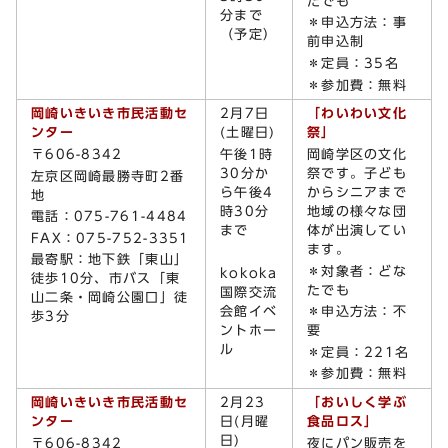
たでも
分まで
＊申込方法：事
（予定）
前申込制
＊定員：35名
＊参加費：無料
岡崎いきいき市民活動セ
2月7日
「わいわい文化
ンター
(土曜日)
祭」
〒606-8342
午後1時
岡崎学区の文化
30分か
祭です。子ども
左京区岡崎最勝寺町2番
ら午後4
からシニアまで
地
時30分
地域の様々な団
電話：075-761-4484
まで
体が出演してい
FAX：075-752-3351
ます。
最寄駅：地下鉄「東山」
＊対象者：どな
kokoka
徒歩10分、市バス「東
たでも
国際交流
山二条・岡崎公園口」徒
会館イベ
＊申込方法：不
歩3分
ントホー
要
ル
＊定員：221名
＊参加費：無料
岡崎いきいき市民活動セ
2月23
「おいしく学ぶ
ンター
日(月曜
食品ロス」
日)
〒606-8342
夜にパン販売を