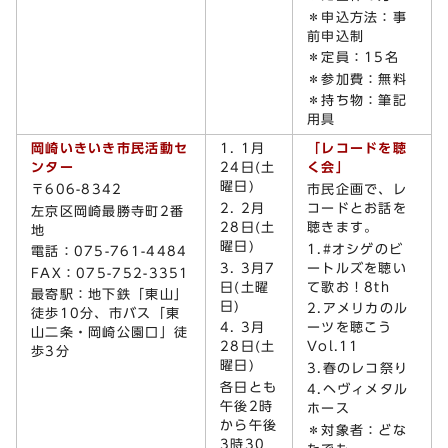
＊申込方法：事
前申込制
＊定員：15名
＊参加費：無料
＊持ち物：筆記
用具
岡崎いきいき市民活動セ
1. 1月
「レコードを聴
ンター
24日(土
く会」
曜日)
〒606-8342
市民企画で、レ
2. 2月
コードとお話を
左京区岡崎最勝寺町2番
28日(土
聴きます。
地
曜日)
1.#オシゲのビ
電話：075-761-4484
3. 3月7
ートルズを聴い
FAX：075-752-3351
日(土曜
て歌お！8
th
最寄駅：地下鉄「東山」
日)
2.アメリカのル
徒歩10分、市バス「東
4. 3月
ーツを聴こう
山二条・岡崎公園口」徒
28日(土
Vol.11
歩3分
曜日)
3.春のレコ祭り
各日とも
4.ヘヴィメタル
午後2時
ホース
から午後
＊対象者：どな
3時30