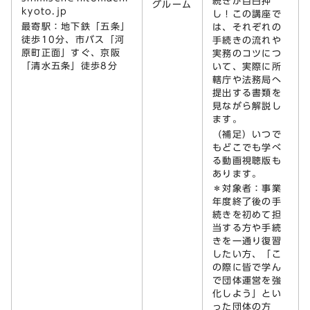
続きが目白押
グルーム
kyoto.jp
し！この講座で
最寄駅：地下鉄「五条」
は、それぞれの
徒歩10分、市バス「河
手続きの流れや
原町正面」すぐ、京阪
実務のコツにつ
「清水五条」徒歩8分
いて、実際に所
轄庁や法務局へ
提出する書類を
見ながら解説し
ます。
（補足）いつで
もどこでも学べ
る動画視聴版も
あります。
＊対象者：事業
年度終了後の手
続きを初めて担
当する方や手続
きを一通り復習
したい方、「こ
の際に皆で学ん
で団体運営を強
化しよう」とい
った団体の方