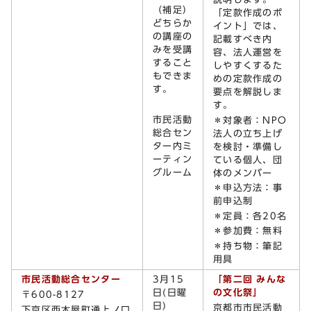
（補足）
「定款作成のポ
どちらか
イント」では、
の講座の
記載すべき内
みを受講
容、法人運営を
すること
しやすくするた
もできま
めの定款作成の
す。
要点を解説しま
す。
市民活動
＊対象者：NPO
総合セン
法人の立ち上げ
ター内ミ
を検討・準備し
ーティン
ている個人、団
グルーム
体のメンバー
＊申込方法：事
前申込制
＊定員：各20名
＊参加費：無料
＊持ち物：筆記
用具
市民活動総合センター
3月15
「第二回 みんな
日(日曜
の文化祭」
〒600-8127
日)
京都市市民活動
下京区西木屋町通上ノ口