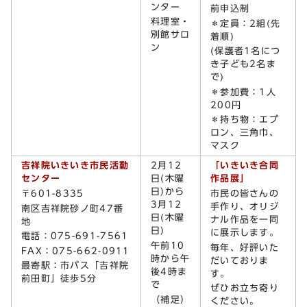
ンター
前申込制
料理室・
＊定員：2組(先
別館サロ
着順)
ン
(保護者1名につ
き子ども2名ま
で)
＊参加費：1人
200円
＊持ち物：エプ
ロン、三角巾、
マスク
吉祥院いきいき市民活動
2月12
「いきいき合同
センター
日(木曜
作品展」
日)から
〒601-8335
市民の皆さんの
3月12
手作り、オリジ
南区吉祥院砂ノ町47番
日(木曜
ナル作品を一同
地
日)
に展示します。
電話：075-691-7561
午前10
毎年、好評いた
FAX：075-662-0911
時から午
だいておりま
最寄駅：市バス「吉祥院
後4時ま
す。
前田町」徒歩5分
で
ぜひお立ち寄り
（補足）
ください。