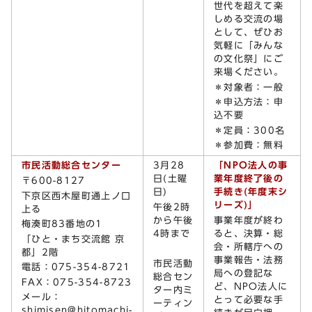
世代を超えて楽
しめる交流の場
として、ぜひお
気軽に「みんな
の文化祭」にご
来場ください。
＊対象者：一般
＊申込方法：申
込不要
＊定員：300名
＊参加費：無料
市民活動総合センター
3月28
「NPO法人の事
日(土曜
業年度終了後の
〒600-8127
日)
手続き(年度末シ
下京区西木屋町通上ノ口
リーズ)」
午後2時
上る
から午後
事業年度が終わ
梅湊町83番地の1
4時まで
ると、決算・総
「ひと・まち交流館 京
会・所轄庁への
都」2階
事業報告・法務
市民活動
電話：075-354-8721
局への登記な
総合セン
FAX：075-354-8723
ど、NPO法人に
ター内ミ
メール：
とって必要な手
ーティン
shimisen@hitomachi-