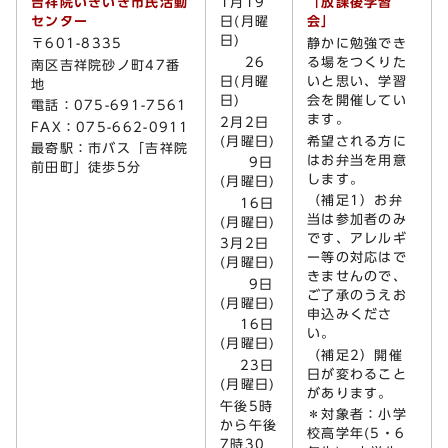
吉祥院いきいき市民活動
1月19
「放課後学習
センター
日(月曜
会」
日)
〒601-8335
静かに勉強でき
26
る場をつくりた
南区吉祥院砂ノ町47番
日(月曜
いと思い、学習
地
日)
会を開催してい
電話：075-691-7561
ます。
2月2日
FAX：075-662-0911
(月曜日)
希望される方に
最寄駅：市バス「吉祥院
はお弁当を用意
9日
前田町」徒歩5分
します。
(月曜日)
（補足1）お弁
16日
当は参加者のみ
(月曜日)
です、アレルギ
3月2日
ー等の対応はで
(月曜日)
きませんので、
9日
ご了承のうえお
(月曜日)
申込みくださ
16日
い。
(月曜日)
（補足2）開催
23日
日が変わること
(月曜日)
があります。
午後5時
＊対象者：小学
から午後
校高学年(5・6
7時30