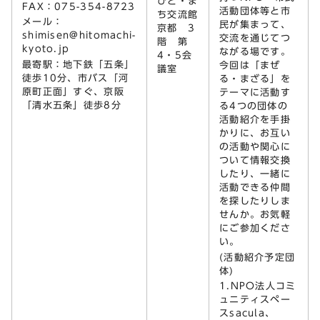
ひと・ま
FAX：075-354-8723
活動団体等と市
ち交流館
メール：
民が集まって、
京都 3
shimisen@hitomachi-
交流を通じてつ
階 第
kyoto.jp
ながる場です。
4・5会
最寄駅：地下鉄「五条」
今回は「まぜ
議室
徒歩10分、市バス「河
る・まざる」を
原町正面」すぐ、京阪
テーマに活動す
「清水五条」徒歩8分
る4つの団体の
活動紹介を手掛
かりに、お互い
の活動や関心に
ついて情報交換
したり、一緒に
活動できる仲間
を探したりしま
せんか。お気軽
にご参加くださ
い。
(活動紹介予定団
体)
1.NPO法人コミ
ュニティスペー
スsacula、