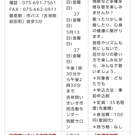
情歌など多種多
日(金曜
電話：075-691-7561
様な歌を楽しみ
日)
FAX：075-662-0911
ませんか？
27
最寄駅：市バス「吉祥院
歌ったり少し体
日(金曜
前田町」徒歩5分
操したり、心身
日)
の健康に繋がり
3月13
ます。
日(金曜
音程やリズムも
日)
気にしないで、
27
自分なりの歌い
日(金曜
方で楽しみなが
日)
ら、みんなで歌
午後1時
いましょう。
30分か
＊対象者：どな
ら午後2
たでも
時30分
＊申込方法：事
まで
前申込制
吉祥院い
＊定員：35名程
きいき市
度(先着順)
民活動セ
ンター
＊参加費：100
円(歌詞代)
別館サロ
ン
＊持ち物：なし