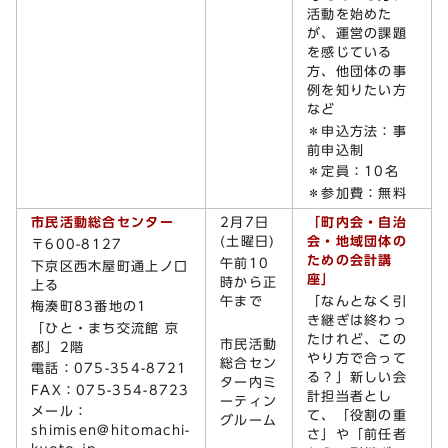
活動を始めた
が、運営の課題
を感じている
方、他団体の事
例を知りたい方
など
＊申込方法：事
前申込制
＊定員：10名
＊参加費：無料
市民活動総合センター
2月7日
「町内会・自治
(土曜日)
会・地域団体の
〒600-8127
ための会計講
午前10
下京区西木屋町通上ノ口
座」
時から正
上る
午まで
「なんとなく引
梅湊町83番地の1
き継ぎは終わっ
「ひと・まち交流館 京
たけれど、この
市民活動
都」2階
やり方で合って
総合セン
電話：075-354-8721
る？」新しい会
ター内ミ
FAX：075-354-8723
計担当者とし
ーティン
メール：
て、「役割の重
グルーム
shimisen@hitomachi-
さ」や「前任者