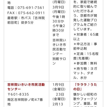
(月曜日)
を、家庭で継続
地
的に取り組んで
3月9日
電話：075-691-7561
いただけるよ
(月曜日)
FAX：075-662-0911
う、京都市が開
午後1時
最寄駅：市バス「吉祥院
発した運動プロ
30分か
前田町」徒歩5分
グラムをご紹介
ら午後2
しています。
時30分
＊対象者：65歳
まで
以上
吉祥院い
＊申込方法：事
きいき市
前申込制
民活動セ
ンター
＊定員：15名程
度(先着順)
別館サロ
ン
＊参加費：無料
＊持ち物：ヨガ
マット、タオ
ル、水分
吉祥院いきいき市民活動
1月9日
「ラララ♪うた
センター
(金曜日)
の日」
〒601-8335
23日
懐かしい昭和の
(金曜日)
歌やフォークソ
南区吉祥院砂ノ町47番
ング、童謡、叙
地
2月13