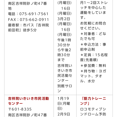
(月曜日)
月1～2回ストレ
南区吉祥院砂ノ町47番
ッチを中心した
地
16日
運動をしていま
(月曜日)
電話：075-691-7561
す。
3月2日
FAX：075-662-0911
お気軽にお問合
(月曜日)
最寄駅：市バス「吉祥院
せください。
16日
前田町」徒歩5分
＊対象者：どな
(月曜日)
たでも可
午後1時
＊申込方法：事
30分か
前申込制
ら午後2
時30分
＊定員：15名程
まで
度(先着順)
吉祥院い
＊参加費：無料
きいき市
＊持ち物：ヨガ
民活動セ
マット、タオ
ンター
ル、水分
別館サロ
ン
吉祥院いきいき市民活動
1月19
「筋力トレーニ
センター
日(月曜
ング」
日)
〒601-8335
ロコモティブシ
2月9日
ンドローム予防
南区吉祥院砂ノ町47番