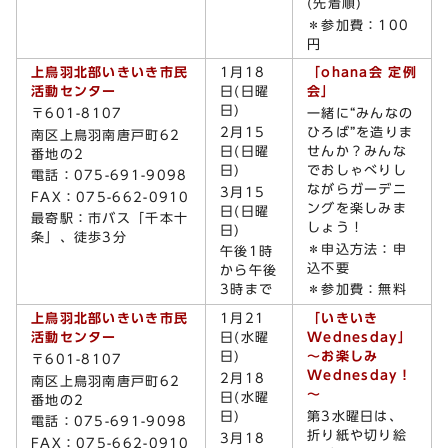
(先着順)
＊参加費：100
円
上鳥羽北部いきいき市民
1月18
「ohana会 定例
活動センター
日(日曜
会」
日)
〒601-8107
一緒に“みんなの
2月15
ひろば”を造りま
南区上鳥羽南唐戸町62
日(日曜
せんか？みんな
番地の2
日)
でおしゃべりし
電話：075-691-9098
ながらガーデニ
3月15
FAX：075-662-0910
ングを楽しみま
日(日曜
最寄駅：市バス「千本十
しょう！
日)
条」、徒歩3分
＊申込方法：申
午後1時
込不要
から午後
3時まで
＊参加費：無料
上鳥羽北部いきいき市民
1月21
「いきいき
活動センター
日(水曜
Wednesday」
日)
～お楽しみ
〒601-8107
Wednesday！
2月18
南区上鳥羽南唐戸町62
～
日(水曜
番地の2
日)
第3水曜日は、
電話：075-691-9098
折り紙や切り絵
3月18
FAX：075-662-0910