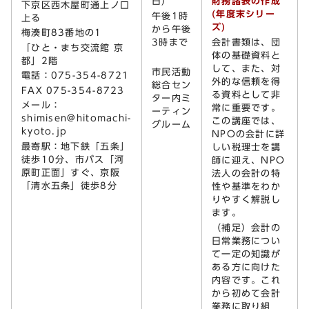
日)
財務諸表の作成
下京区西木屋町通上ノ口
(年度末シリー
午後1時
上る
ズ)
から午後
梅湊町83番地の1
3時まで
会計書類は、団
「ひと・まち交流館 京
体の基礎資料と
都」2階
して、また、対
市民活動
電話：075-354-8721
外的な信頼を得
総合セン
FAX 075-354-8723
る資料として非
ター内ミ
メール：
常に重要です。
ーティン
shimisen@hitomachi-
この講座では、
グルーム
kyoto.jp
NPOの会計に詳
最寄駅：地下鉄「五条」
しい税理士を講
徒歩10分、市バス「河
師に迎え、NPO
原町正面」すぐ、京阪
法人の会計の特
「清水五条」徒歩8分
性や基準をわか
りやすく解説し
ます。
（補足）会計の
日常業務につい
て一定の知識が
ある方に向けた
内容です。これ
から初めて会計
業務に取り組