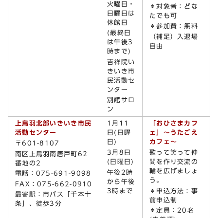
火曜日・
＊対象者：どな
日曜日は
たでも可
休館日
＊参加費：無料
(最終日
（補足）入退場
は午後3
自由
時まで)
吉祥院い
きいき市
民活動セ
ンター
別館サロ
ン
上鳥羽北部いきいき市民
1月11
「おひさまカフ
活動センター
日(日曜
ェ」～うたごえ
日)
カフェ～
〒601-8107
3月8日
歌って笑って仲
南区上鳥羽南唐戸町62
(日曜日)
間を作り交流の
番地の2
輪を広げましょ
午後2時
電話：075-691-9098
う。
から午後
FAX：075-662-0910
3時まで
＊申込方法：事
最寄駅：市バス「千本十
前申込制
条」、徒歩3分
＊定員：20名