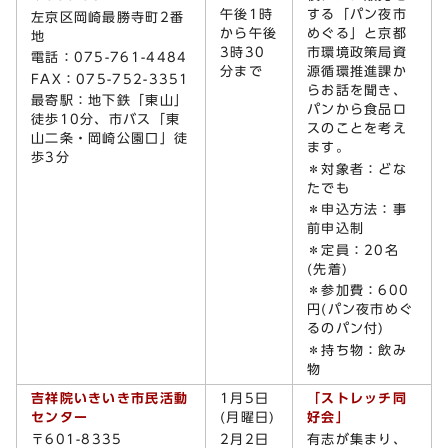
午後1時
する「パン夜市
左京区岡崎最勝寺町2番
から午後
めぐる」と京都
地
3時30
市環境政策局資
電話：075-761-4484
分まで
源循環推進課か
FAX：075-752-3351
らお話を聞き、
最寄駅：地下鉄「東山」
パンから食品ロ
徒歩10分、市バス「東
スのことを考え
山二条・岡崎公園口」徒
ます。
歩3分
＊対象者：どな
たでも
＊申込方法：事
前申込制
＊定員：20名
(先着)
＊参加費：600
円(パン夜市めぐ
るのパン付)
＊持ち物：飲み
物
吉祥院いきいき市民活動
1月5日
「ストレッチ同
センター
(月曜日)
好会」
〒601-8335
2月2日
有志が集まり、