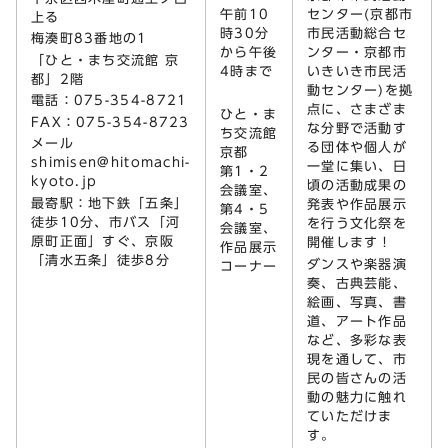
午前10
センター(京都市
上る
時30分
市民活動総合セ
梅湊町83番地の1
から午後
ンター・京都市
「ひと・まち交流館 京
4時まで
いきいき市民活
都」2階
動センター)を拠
電話：075-354-8721
点に、さまざま
ひと・ま
FAX：075-354-8723
な分野で活動す
ち交流館
メール
る団体や個人が
京都
shimisen@hitomachi-
一堂に集い、日
第1・2
kyoto.jp
頃の活動成果の
会議室、
最寄駅：地下鉄「五条」
発表や作品展示
第4・5
徒歩10分、市バス「河
を行う文化祭を
会議室、
原町正面」すぐ、京阪
開催します！
作品展示
「清水五条」徒歩8分
ダンスや楽器演
コーナー
奏、古典芸能、
絵画、写真、書
道、アート作品
など、多彩な表
現を通して、市
民の皆さんの活
動の魅力に触れ
ていただけま
す。