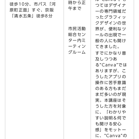
時から正
徒歩10分、市バス「河
つてはデザイナ
午まで
原町正面」すぐ、京阪
ーの専門領域だ
「清水五条」徒歩8分
ったグラフィッ
クデザインの世
市民活動
界が、便利なツ
総合セン
ールの出現で一
ター内ミ
般の人にも開け
ーティン
てきました。
グルーム
すでにかなり普
及しつつあ
る“Canva”では
ありますが、こ
うしたアプリの
操作に苦手意識
のある方もまだ
まだ多いのが現
実。本講座はそ
うした方を対象
に、「わかりや
すい説明＆何で
も聞ける安心
感」をモットー
に、“Canva”の