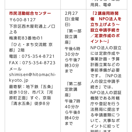
用具、電卓
市民活動総合センター
2月27
「2講座同時開
日(金曜
催 NPO法人を
〒600-8127
日)
立ち上げよう〜
下京区西木屋町通上ノ口
設立申請手続き
「第一部
上る
／定款作成のポ
設立講
梅湊町83番地の1
イント〜」
座」
「ひと・まち交流館 京
NPO法人の設立
午後6時
都」2階
には定款作成や
30分か
電話：075-354-8721
事業計画・予算
ら午後7
FAX：075-354-8723
計画立案などの
時30分
メール
事前準備が必要
まで
shimisen@hitomachi-
です。「NPO法
kyoto.jp
人の設立申請手
「第二部
最寄駅：地下鉄「五条」
続き」では、
定款講
徒歩10分、市バス「河
NPO法人の認証
座」
原町正面」すぐ、京阪
機関である所轄
午後7時
「清水五条」徒歩8分
庁や登記を行う
40分か
法務局に提出す
ら午後8
る申請書類につ
時40分
いて、大事なポ
まで
イントに絞って
説明します。