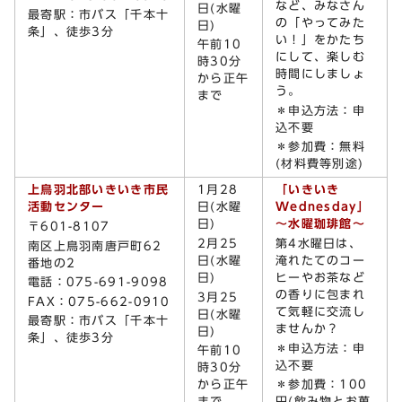
など、みなさん
日(水曜
最寄駅：市バス「千本十
の「やってみた
日)
条」、徒歩3分
い！」をかたち
午前10
にして、楽しむ
時30分
時間にしましょ
から正午
う。
まで
＊申込方法：申
込不要
＊参加費：無料
(材料費等別途)
上鳥羽北部いきいき市民
1月28
「いきいき
活動センター
日(水曜
Wednesday」
日)
～水曜珈琲館～
〒601-8107
2月25
第4水曜日は、
南区上鳥羽南唐戸町62
日(水曜
淹れたてのコー
番地の2
日)
ヒーやお茶など
電話：075-691-9098
の香りに包まれ
3月25
FAX：075-662-0910
て気軽に交流し
日(水曜
最寄駅：市バス「千本十
ませんか？
日)
条」、徒歩3分
＊申込方法：申
午前10
込不要
時30分
から正午
＊参加費：100
まで
円(飲み物とお菓