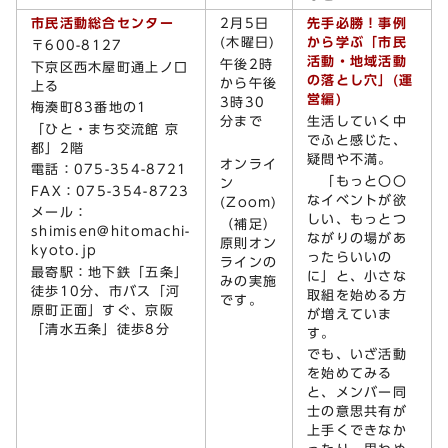
市民活動総合センター
2月5日
先手必勝！事例
(木曜日)
から学ぶ「市民
〒600-8127
活動・地域活動
午後2時
下京区西木屋町通上ノ口
の落とし穴」(運
から午後
上る
営編)
3時30
梅湊町83番地の1
分まで
生活していく中
「ひと・まち交流館 京
でふと感じた、
都」2階
疑問や不満。
オンライ
電話：075-354-8721
「もっと〇〇
ン
FAX：075-354-8723
なイベントが欲
(Zoom)
メール：
しい、もっとつ
（補足）
shimisen@hitomachi-
ながりの場があ
原則オン
kyoto.jp
ったらいいの
ラインの
最寄駅：地下鉄「五条」
に」と、小さな
みの実施
徒歩10分、市バス「河
取組を始める方
です。
原町正面」すぐ、京阪
が増えていま
「清水五条」徒歩8分
す。
でも、いざ活動
を始めてみる
と、メンバー同
士の意思共有が
上手くできなか