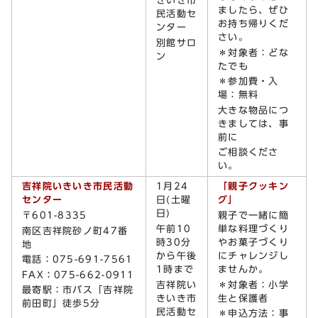
きいき市
ましたら、ぜひ
民活動セ
お持ち帰りくだ
ンター
さい。
別館サロ
＊対象者：どな
ン
たでも
＊参加費・入
場：無料
大きな物品につ
きましては、事
前に
ご相談くださ
い。
吉祥院いきいき市民活動
1月24
「親子クッキン
センター
日(土曜
グ」
日)
〒601-8335
親子で一緒に簡
午前10
単な料理づくり
南区吉祥院砂ノ町47番
時30分
やお菓子づくり
地
から午後
にチャレンジし
電話：075-691-7561
1時まで
ませんか。
FAX：075-662-0911
吉祥院い
＊対象者：小学
最寄駅：市バス「吉祥院
きいき市
生と保護者
前田町」徒歩5分
民活動セ
＊申込方法：事