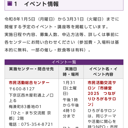
1 イベント情報
令和8年1月5日（月曜日）から3月31日（火曜日）までに
開催する予定のイベント・講座等を掲載しています。
実施日程や内容、募集人数、申込方法等、詳しくは事前に
各センターにお問い合わせください（参加費・入場料は基
本的に無料、一部の催し・飲食等は有料）。
イベント一覧
実施センター・問合せ先
実施日
イベント名・イ
時・場所
ベント内容
市民活動総合センター
1月31
市民活動交流サ
日(土曜
ロン「市縁堂
〒600-8127
日)
2025 つなが
下京区西木屋町通上ノ口
りひろがるサロ
午後1時
上る
ン」
から午後
梅湊町83番地の1
4時10
ひろがるサロン
「ひと・まち交流館 京
分まで
は、同じテーマ
都」2階
や活動に関心を
電話：075-354-8721
持つNPO・市民