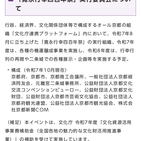
て
行政、経済界、文化関係団体等で構成するオール京都の組
織「文化庁連携プラットフォーム」内において、令和7年8
月に立ち上げた「寛永行幸四百年祭」の実行組織。令和7年
度は、各種の機運醸成事業を実施し、令和8年度は、行幸行
列の再現や二条城での各種展示・企画等を実施する予定。
構成（令和7年10月現在）
京都府、京都市、京都商工会議所、一般社団法人京都経
済同友会、元離宮二条城事務所、公益財団法人京都文化
交流コンベンションビューロー、公益財団法人京都文化
財団、公益財団法人京都市芸術文化協会、公益社団法人
京都府観光連盟、公益社団法人京都市観光協会、株式会
社京都新聞COM
（補足）本イベントは、文化庁 令和7年度「文化資源活用
事業費補助金（全国各地の魅力的な文化財活用推進事
業）」の補助を受けて実施しています。