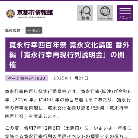
toggle
navigat
メニュー
現在位置：
表示
寛永行幸四百年祭 寛永文化講座 番外
編「寛永行幸再現行列説明会」の開
催
2025年11月21日
ページ番号347830
寛永行幸四百年祭実行委員会では、寛永行幸(脚注)が令和8
年（2026 年）に400 年の節目を迎えるにあたり、寛永行
幸の行事を再現し、寛永文化を振り返る記念祭「寛永行幸
四百年祭」を実施します。
この度、令和7年12月6日（土曜日）に、いよいよ一年後に
実施する寛永行幸行列の再現イベントの概要とその進ちょ