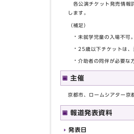
各公演チケット発売情報詳
します。
（補足）
未就学児童の入場不可
25歳以下チケットは
介助者の同伴が必要な
主催
京都市、ロームシアター京
報道発表資料
発表日