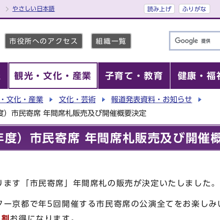
やさしい日本語
読み上げ
ふりがな
市役所へのアクセス
組織一覧
報
観光・文化・産業
子育て・教育
健康・福
・文化・産業
文化・芸術
報道発表資料・お知らせ
年度）市民寄席 年間席札販売及び開催概要決定
8年度）市民寄席 年間席札販売及び開催
ります「市民寄席」年間席札の販売が決定いたしました。
ター京都で年5回開催する市民寄席の公演全てをお楽しみ
2割
お得になります。