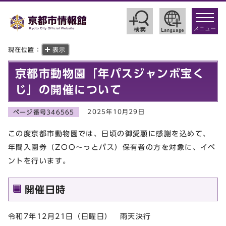
toggle
navigat
メニュー
現在位置：
表示
京都市動物園「年パスジャンボ宝く
じ」の開催について
2025年10月29日
ページ番号346565
この度京都市動物園では、日頃の御愛顧に感謝を込めて、
年間入園券（ZOO～っとパス）保有者の方を対象に、イベ
ントを行います。
開催日時
令和7年12月21日（日曜日） 雨天決行