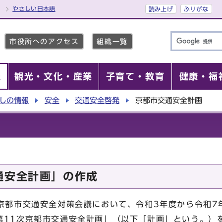
やさしい日本語
読み上げ
ふりがな
市役所へのアクセス
組織一覧
報
観光・文化・産業
子育て・教育
健康・福
しの情報
安全
交通安全啓発
京都市交通安全計画
通安全計画」の作成
京都市交通安全対策会議において、令和3年度から令和7
第11次京都市交通安全計画」（以下「計画」という。）