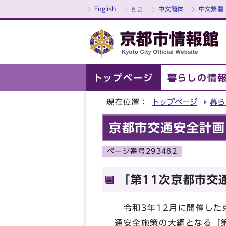
English
한글
中文簡体
中文繁體
トップページ
暮らしの情
現在位置：
トップページ
暮ら
京都市交通安全計画
ページ番号293482
「第11次京都市交
令和3年12月に開催した
通安全施策の大綱となる「