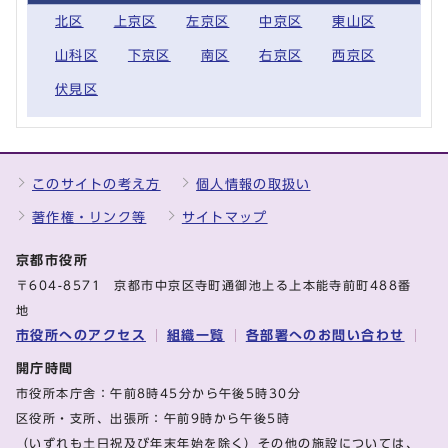
北区
上京区
左京区
中京区
東山区
山科区
下京区
南区
右京区
西京区
伏見区
このサイトの考え方
個人情報の取扱い
著作権・リンク等
サイトマップ
京都市役所
〒604-8571 京都市中京区寺町通御池上る上本能寺前町488番
地
市役所へのアクセス
組織一覧
各部署へのお問い合わせ
開庁時間
市役所本庁舎：午前8時45分から午後5時30分
区役所・支所、出張所：午前9時から午後5時
（いずれも土日祝及び年末年始を除く）その他の施設については、