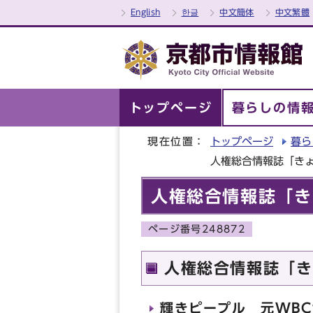
English
한글
中文簡体
中文繁體
トップページ
暮らしの情
現在位置：
トップページ
暮ら
人権総合情報誌「きょう
人権総合情報誌「きょ
ページ番号248872
人権総合情報誌「きょ
輝きピープル 元WB