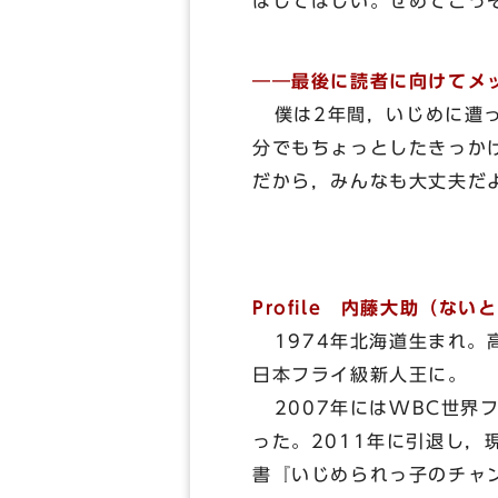
はしてほしい。せめてこっ
――最後に読者に向けてメ
僕は2年間，いじめに遭っ
分でもちょっとしたきっか
だから，みんなも大丈夫だ
Profile 内藤大助（な
1974年北海道生まれ。高
日本フライ級新人王に。
2007年にはWBC世界
った。2011年に引退し
書『いじめられっ子のチャ