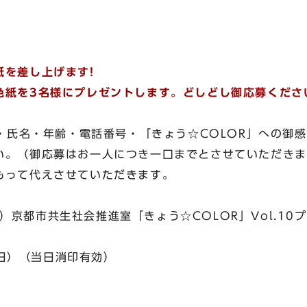
紙を差し上げます!
色紙を3名様にプレゼントします。どしどし御応募くださ
氏名・年齢・電話番号・「きょう☆COLOR」への御感
い。（御応募はお一人につき一口までとさせていただきま
もって代えさせていただきます。
）京都市共生社会推進室「きょう☆COLOR」Vol.10
日）（当日消印有効）