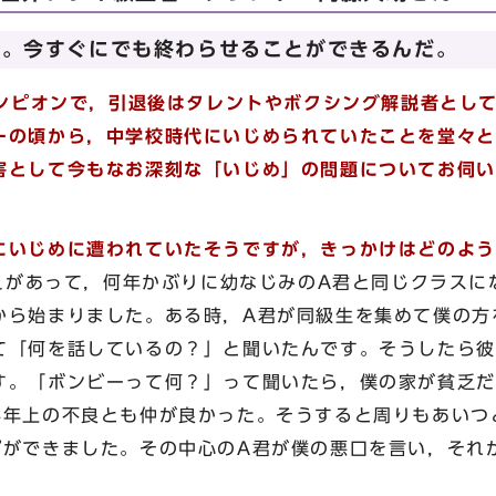
い。今すぐにでも終わらせることができるんだ。
ンピオンで，引退後はタレントやボクシング解説者とし
ーの頃から，中学校時代にいじめられていたことを堂々と
害として今もなお深刻な「いじめ」の問題についてお伺い
にいじめに遭われていたそうですが，きっかけはどのよう
があって，何年かぶりに幼なじみのA君と同じクラスに
から始まりました。ある時，A君が同級生を集めて僕の方
て「何を話しているの？」と聞いたんです。そうしたら彼
す。「ボンビーって何？」って聞いたら，僕の家が貧乏だ
学年上の不良とも仲が良かった。そうすると周りもあいつ
プができました。その中心のA君が僕の悪口を言い，それ