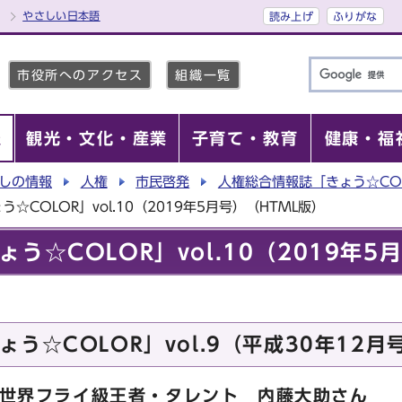
やさしい日本語
読み上げ
ふりがな
市役所へのアクセス
組織一覧
報
観光・文化・産業
子育て・教育
健康・福
しの情報
人権
市民啓発
人権総合情報誌「きょう☆CO
☆COLOR」vol.10（2019年5月号）（HTML版）
う☆COLOR」vol.10（2019年5
う☆COLOR」vol.9（平成30年12月
C世界フライ級王者・タレント 内藤大助さん