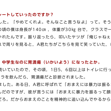
レートしていったのですか？
た。「やめてくれよ。そんなこと言うなよ」って。そう
頃の僕は身長が140㎝ ，体重が30㎏ 台で，クラス
かれたんです。振り返ったら，叩いたヤツが「俺じゃねぇ
れで周りを見ると，A君たちがこちらを見て笑っていた，
，中学生なのに胃潰瘍（いかいよう）になったとか。
いていたので，その頃，1日5，6回以上はトイレに行
メラを飲んだら，胃潰瘍だと診断されました。
した。ある日，A君に呼ばれて「おまえには暴力は振る
んだのですが，彼が言うには「おまえに暴力を振るって顔
だろ。だからおまえのことを精神的に追い込んでやるから