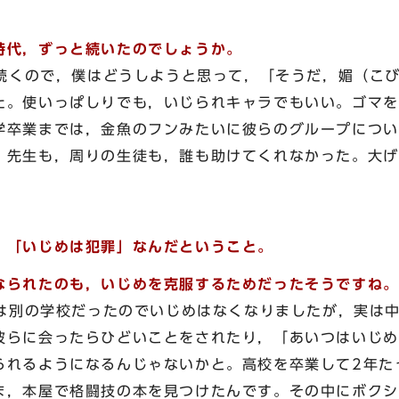
時代，ずっと続いたのでしょうか。
くので，僕はどうしようと思って，「そうだ，媚（こび
た。使いっぱしりでも，いじられキャラでもいい。ゴマを
学卒業までは，金魚のフンみたいに彼らのグループについ
，先生も，周りの生徒も，誰も助けてくれなかった。大げ
。
，「いじめは犯罪」なんだということ。
なられたのも，いじめを克服するためだったそうですね。
別の学校だったのでいじめはなくなりましたが，実は中
彼らに会ったらひどいことをされたり，「あいつはいじめ
られるようになるんじゃないかと。高校を卒業して2年た
ま，本屋で格闘技の本を見つけたんです。その中にボクシ