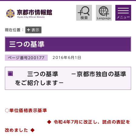
toggle
navigat
メニュー
現在位置：
表示
三つの基準
2016年6月1日
ページ番号200177
三つの基準 －京都市独自の基準
をご紹介します－
○単位価格表示基準
◆ 令和4年7月に改正し、読点の表記を
改めました ◆