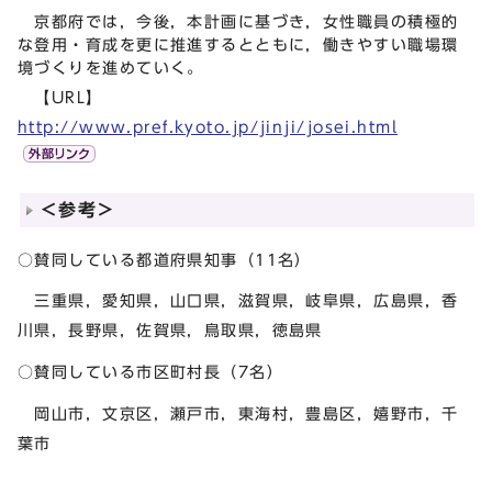
京都府では，今後，本計画に基づき，女性職員の積極的
な登用・育成を更に推進するとともに，働きやすい職場環
境づくりを進めていく。
【URL】
http://www.pref.kyoto.jp/jinji/josei.html
＜参考＞
○賛同している都道府県知事（11名）
三重県，愛知県，山口県，滋賀県，岐阜県，広島県，香
川県，長野県，佐賀県，鳥取県，徳島県
○賛同している市区町村長（7名）
岡山市，文京区，瀬戸市，東海村，豊島区，嬉野市，千
葉市