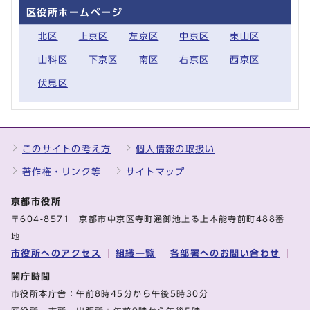
区役所ホームページ
北区
上京区
左京区
中京区
東山区
山科区
下京区
南区
右京区
西京区
伏見区
このサイトの考え方
個人情報の取扱い
著作権・リンク等
サイトマップ
京都市役所
〒604-8571 京都市中京区寺町通御池上る上本能寺前町488番
地
市役所へのアクセス
組織一覧
各部署へのお問い合わせ
開庁時間
市役所本庁舎：午前8時45分から午後5時30分