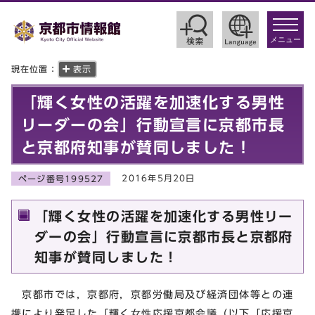
toggle
navigat
メニュー
現在位置：
表示
「輝く女性の活躍を加速化する男性
リーダーの会」行動宣言に京都市長
と京都府知事が賛同しました！
2016年5月20日
ページ番号199527
「輝く女性の活躍を加速化する男性リー
ダーの会」行動宣言に京都市長と京都府
知事が賛同しました！
京都市では，京都府，京都労働局及び経済団体等との連
携により発足した「輝く女性応援京都会議（以下「応援京