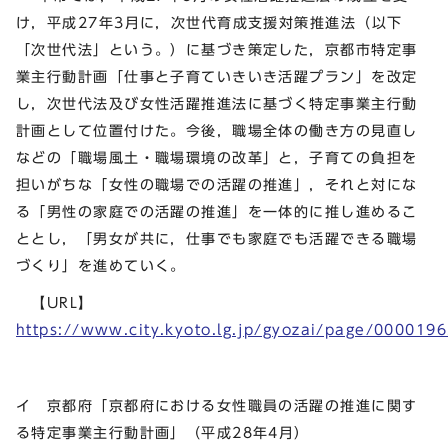
け，平成27年3月に，次世代育成支援対策推進法（以下
「次世代法」という。）に基づき策定した，京都市特定事
業主行動計画「仕事と子育ていきいき活躍プラン」を改定
し，次世代法及び女性活躍推進法に基づく特定事業主行動
計画として位置付けた。今後，職場全体の働き方の見直し
などの「職場風土・職場環境の改革」と，子育ての負担を
担いがちな「女性の職場での活躍の推進」，それと対にな
る「男性の家庭での活躍の推進」を一体的に推し進めるこ
ととし，「男女が共に，仕事でも家庭でも活躍できる職場
づくり」を進めていく。
【URL】
https://www.city.kyoto.lg.jp/gyozai/page/000019
イ 京都府「京都府における女性職員の活躍の推進に関す
る特定事業主行動計画」（平成28年4月）